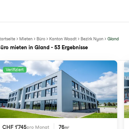
tartseite
Mieten
Büro
Kanton Waadt
Bezirk Nyon
Gland
üro mieten in Gland - 53 Ergebnisse
Verifiziert
CHF 1'745
76
pro Monat
m²