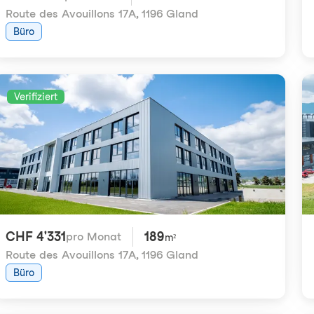
Route des Avouillons 17A
,
1196 Gland
Büro
Verifiziert
CHF 4'331
189
pro Monat
m²
Route des Avouillons 17A
,
1196 Gland
Büro