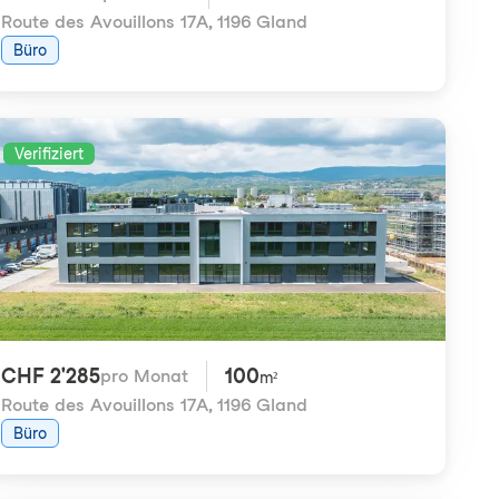
Route des Avouillons 17A
,
1196 Gland
Büro
Verifiziert
CHF 2'285
100
pro Monat
m²
Route des Avouillons 17A
,
1196 Gland
Büro