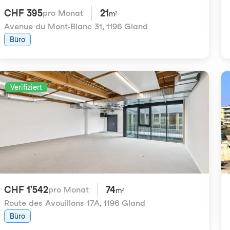
CHF 395
21
pro Monat
m²
Avenue du Mont-Blanc 31
,
1196 Gland
Büro
Verifiziert
CHF 1'542
74
pro Monat
m²
Route des Avouillons 17A
,
1196 Gland
Büro