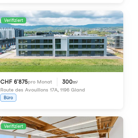
Verifiziert
CHF 6'875
300
pro Monat
m²
Route des Avouillons 17A
,
1196 Gland
Büro
Verifiziert