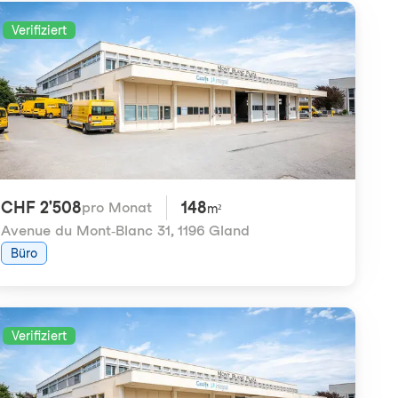
Verifiziert
CHF 2'508
148
pro Monat
m²
Avenue du Mont-Blanc 31
,
1196 Gland
Büro
Verifiziert