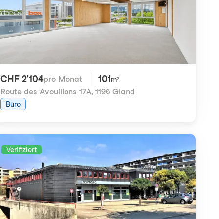
CHF 2'104
101
pro Monat
m²
Route des Avouillons 17A
,
1196 Gland
Büro
Verifiziert