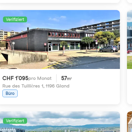
Verifiziert
CHF 1'095
57
pro Monat
m²
Rue des Tuillières 1
,
1196 Gland
Büro
Verifiziert