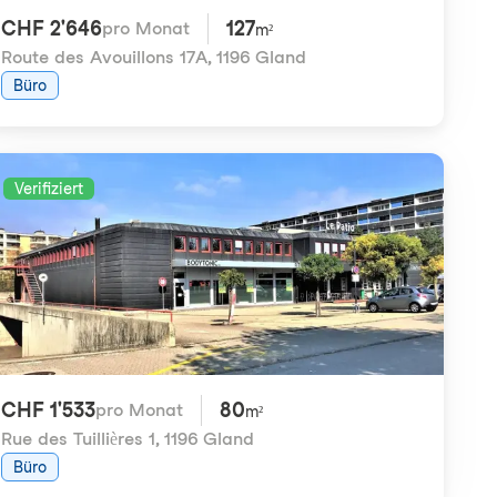
CHF 2'646
127
pro Monat
m²
Route des Avouillons 17A
,
1196 Gland
Büro
Verifiziert
CHF 1'533
80
pro Monat
m²
Rue des Tuillières 1
,
1196 Gland
Büro