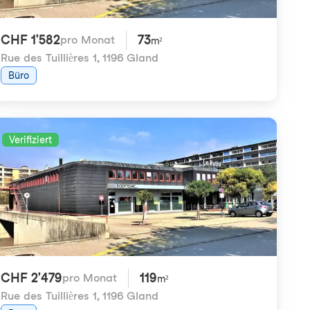
CHF 1'582
73
pro Monat
m²
Rue des Tuillières 1
,
1196 Gland
Büro
Verifiziert
CHF 2'479
119
pro Monat
m²
Rue des Tuillières 1
,
1196 Gland