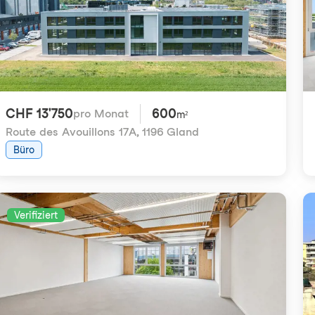
CHF 13'750
600
pro Monat
m²
Route des Avouillons 17A
,
1196 Gland
Büro
Verifiziert