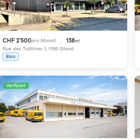
CHF 2'500
138
pro Monat
m²
Rue des Tuillières 1
,
1196 Gland
Büro
Verifiziert