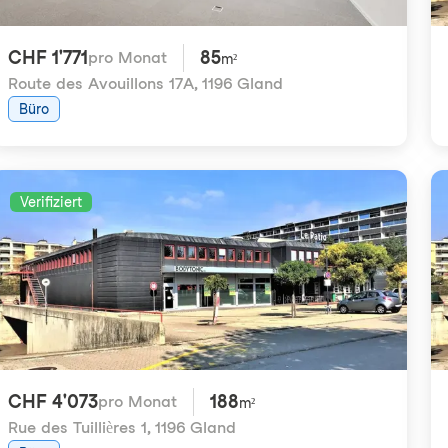
CHF 1'771
85
pro Monat
m²
Route des Avouillons 17A
,
1196 Gland
Büro
Verifiziert
CHF 4'073
188
pro Monat
m²
Rue des Tuillières 1
,
1196 Gland