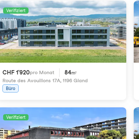
Verifiziert
CHF 1'920
84
pro Monat
m²
Route des Avouillons 17A
,
1196 Gland
Büro
Verifiziert