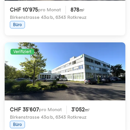
CHF 10'975
878
pro Monat
m²
Birkenstrasse 43a/b
,
6343 Rotkreuz
Büro
Verifiziert
CHF 35'607
3'052
pro Monat
m²
Birkenstrasse 43a/b
,
6343 Rotkreuz
Büro