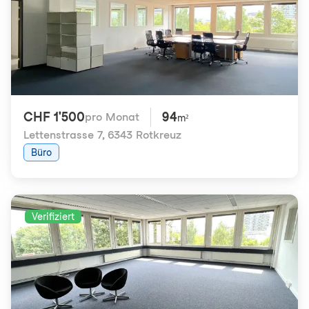
CHF 1'500
94
pro Monat
m²
Lettenstrasse 7
,
6343 Rotkreuz
Büro
Verifiziert