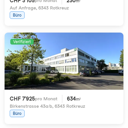
CHF 3'105
230
pro Monat
m²
Auf Anfrage
,
6343 Rotkreuz
Büro
Verifiziert
CHF 7'925
634
pro Monat
m²
Birkenstrasse 43a/b
,
6343 Rotkreuz
Büro