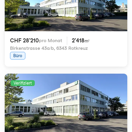
CHF 28'210
2'418
pro Monat
m²
Birkenstrasse 43a/b
,
6343 Rotkreuz
Büro
Verifiziert