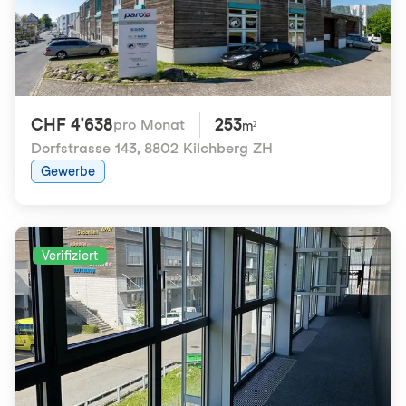
CHF 4'638
253
pro Monat
m²
Dorfstrasse 143
,
8802 Kilchberg ZH
Gewerbe
Verifiziert