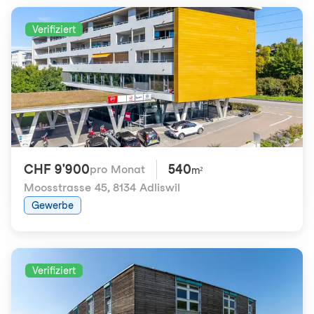
Verifiziert
CHF 9'900
540
pro Monat
m²
Moosstrasse 45
,
8134 Adliswil
Gewerbe
Verifiziert