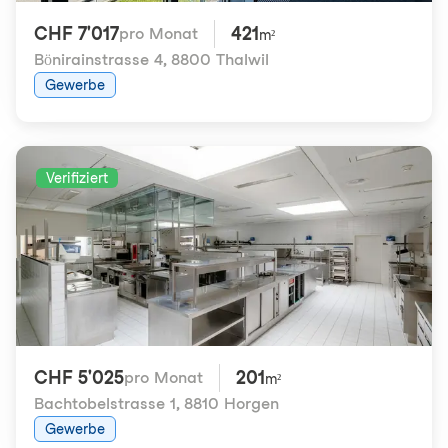
CHF 7'017
421
pro Monat
m²
Bönirainstrasse 4
,
8800 Thalwil
Gewerbe
Verifiziert
CHF 5'025
201
pro Monat
m²
Bachtobelstrasse 1
,
8810 Horgen
Gewerbe