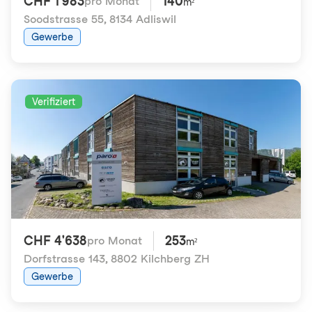
CHF 1'983
140
pro Monat
m²
Soodstrasse 55
,
8134 Adliswil
Gewerbe
Verifiziert
CHF 4'638
253
pro Monat
m²
Dorfstrasse 143
,
8802 Kilchberg ZH
Gewerbe