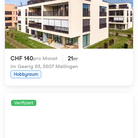
CHF 140
21
pro Monat
m²
Im Geerig 63
,
5507 Mellingen
Hobbyraum
Verifiziert