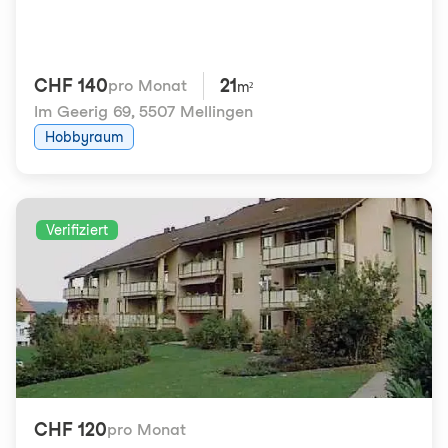
CHF 140
21
pro Monat
m²
Im Geerig 69
,
5507 Mellingen
Hobbyraum
Verifiziert
CHF 120
pro Monat