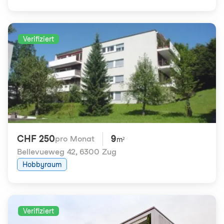
Verifiziert
CHF 250
9
pro Monat
m²
Bellevueweg 42
,
6300 Zug
Hobbyraum
Verifiziert