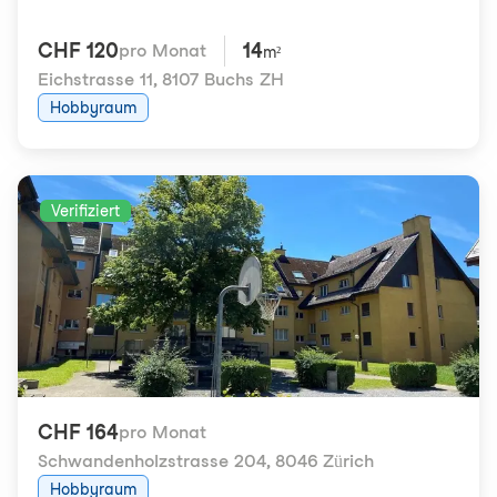
CHF 120
14
pro Monat
m²
Eichstrasse 11
,
8107 Buchs ZH
Hobbyraum
Verifiziert
CHF 164
pro Monat
Schwandenholzstrasse 204
,
8046 Zürich
Hobbyraum