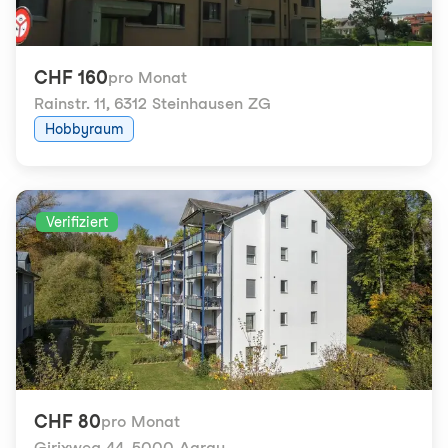
CHF 160
pro Monat
Rainstr. 11
,
6312 Steinhausen ZG
Hobbyraum
Verifiziert
CHF 80
pro Monat
Girixweg 44
,
5000 Aarau