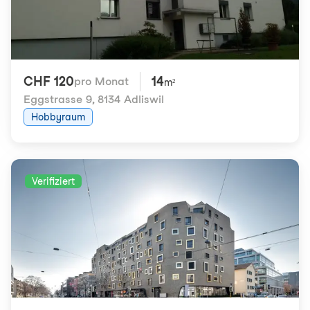
CHF 120
14
pro Monat
m²
Eggstrasse 9
,
8134 Adliswil
Hobbyraum
Verifiziert