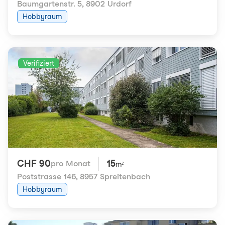
Baumgartenstr. 5
,
8902 Urdorf
Hobbyraum
Verifiziert
CHF 90
15
pro Monat
m²
Poststrasse 146
,
8957 Spreitenbach
Hobbyraum