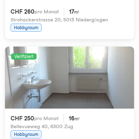
CHF 260
17
pro Monat
m²
Strohackerstrasse 20
,
5013 Niedergösgen
Hobbyraum
Verifiziert
CHF 250
16
pro Monat
m²
Bellevueweg 40
,
6300 Zug
Hobbyraum