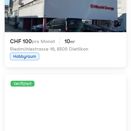
CHF 100
10
pro Monat
m²
Riedmühlestrasse 16
,
8305 Dietlikon
Hobbyraum
Verifiziert