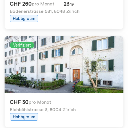
CHF 260
23
pro Monat
m²
Badenerstrasse 581
,
8048 Zürich
Hobbyraum
Verifiziert
CHF 30
pro Monat
Eichbühlstrasse 3
,
8004 Zürich
Hobbyraum