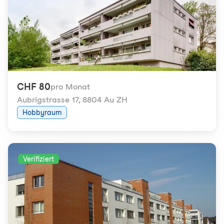
CHF 80
pro Monat
Aubrigstrasse 17
,
8804 Au ZH
Hobbyraum
Verifiziert