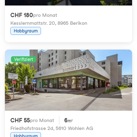
CHF 180
pro Monat
Kesslernmattstr. 20
,
8965 Berikon
Hobbyraum
Verifiziert
CHF 55
6
pro Monat
m²
Friedhofstrasse 2d
,
5610 Wohlen AG
Hobbyraum