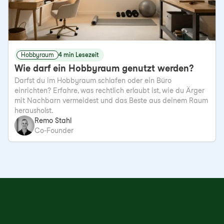
Hobbyraum
4 min Lesezeit
Wie darf ein Hobbyraum genutzt werden?
Darfst du im Hobbyraum schlafen oder ein Büro
einrichten? Erfahre, was rechtlich erlaubt ist, wie du Ärger
mit Nachbarn vermeidest und das Beste aus deinem Raum
herausholst.
Remo Stahl
Co-Founder