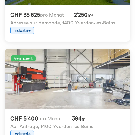
CHF 35'625
2'250
pro Monat
m²
Adresse sur demande
,
1400 Yverdon-les-Bains
Industrie
Verifiziert
CHF 5'400
394
pro Monat
m²
Auf Anfrage
,
1400 Yverdon-les-Bains
Industrie