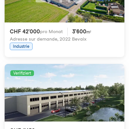
CHF 42'000
3'600
pro Monat
m²
Adresse sur demande
,
2022 Bevaix
Industrie
Verifiziert