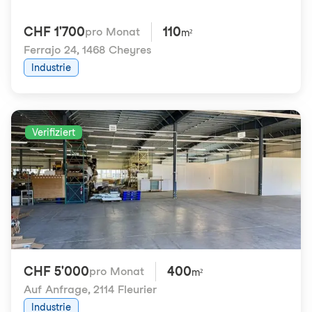
CHF 1'700
110
pro Monat
m²
Ferrajo 24
,
1468 Cheyres
Industrie
Verifiziert
CHF 5'000
400
pro Monat
m²
Auf Anfrage
,
2114 Fleurier
Industrie