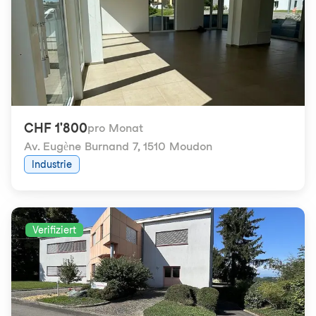
CHF 1'800
pro Monat
Av. Eugène Burnand 7
,
1510 Moudon
Industrie
Verifiziert