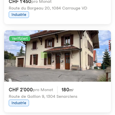
CHF 1'450
pro Monat
Route du Borgeau 20
,
1084 Carrouge VD
Industrie
Verifiziert
CHF 2'000
180
pro Monat
m²
Route de Gollion 9
,
1304 Senarclens
Industrie