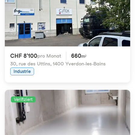
CHF 8'100
660
pro Monat
m²
30, rue des Uttins
,
1400 Yverdon-les-Bains
Industrie
Verifiziert