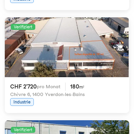
Verifiziert
CHF 2'720
180
pro Monat
m²
Chèvre 6
,
1400 Yverdon-les-Bains
Industrie
Verifiziert