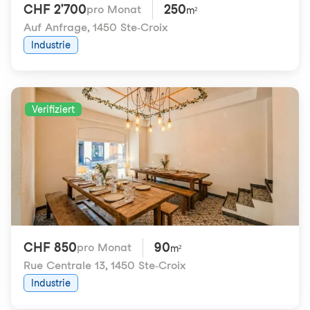
CHF 2'700
250
pro Monat
m²
Auf Anfrage
,
1450 Ste-Croix
Industrie
Verifiziert
CHF 850
90
pro Monat
m²
Rue Centrale 13
,
1450 Ste-Croix
Industrie