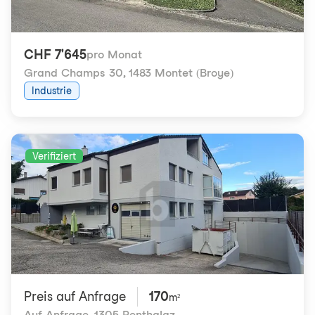
CHF 7'645
pro Monat
Grand Champs 30
,
1483 Montet (Broye)
Industrie
Verifiziert
Preis auf Anfrage
170
m²
Auf Anfrage
,
1305 Penthalaz