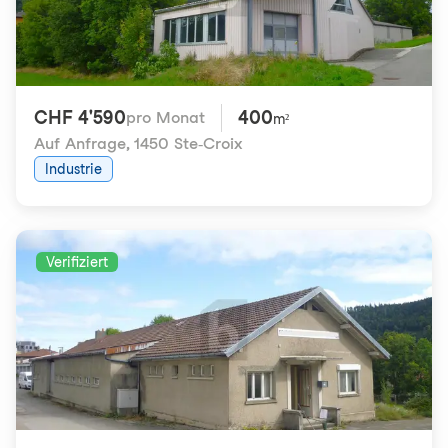
CHF 4'590
400
pro Monat
m²
Auf Anfrage
,
1450 Ste-Croix
Industrie
Verifiziert