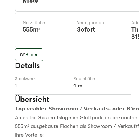
Miete
Nutzfläche
Verfügbar ab
Adr
555
m²
Sofort
Th
81
Bilder
Details
Stockwerk
Raumhöhe
1
4 m
Übersicht
𝗧𝗼𝗽 𝘃𝗶𝘀𝗶𝗯𝗹𝗲𝗿 𝗦𝗵𝗼𝘄𝗿𝗼𝗼𝗺 / 𝗩𝗲𝗿𝗸𝗮𝘂𝗳𝘀- 𝗼𝗱𝗲𝗿 𝗕ü𝗿𝗼
An erster Geschäftslage im Glattpark, im bekannten W
555m² ausgebaute Flächen als Showroom / Verkaufsfl
Ihre Vorteile: