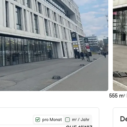
555 m² 
D
pro Monat
m² / Jahr