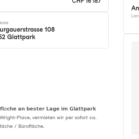
CHF 16'187
An
Lan
esse
urgauerstrasse 108
52
Glattpark
𝗹ä𝗰𝗵𝗲 𝗮𝗻 𝗯𝗲𝘀𝘁𝗲𝗿 𝗟𝗮𝗴𝗲 𝗶𝗺 𝗚𝗹𝗮𝘁𝘁𝗽𝗮𝗿𝗸
right-Place, vermieten wir per sofort ca.
äche / Bürofläche.