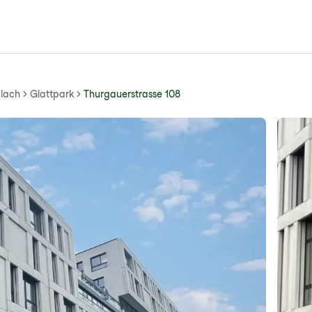
ülach
Glattpark
Thurgauerstrasse 108