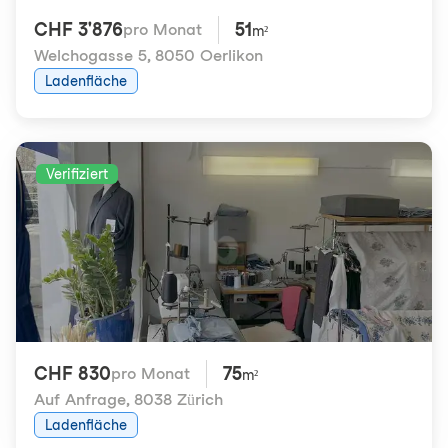
CHF 3'876
51
pro Monat
m²
Welchogasse 5
,
8050 Oerlikon
Ladenfläche
Verifiziert
CHF 830
75
pro Monat
m²
Auf Anfrage
,
8038 Zürich
Ladenfläche