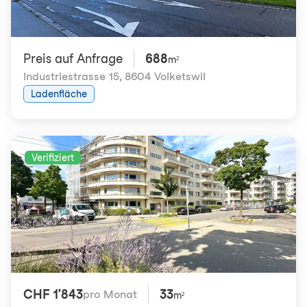
Preis auf Anfrage
688
m²
Industriestrasse 15
,
8604 Volketswil
Ladenfläche
Verifiziert
CHF 1'843
33
pro Monat
m²