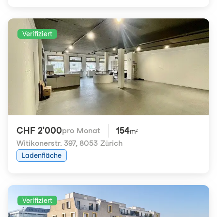
Verifiziert
CHF 2'000
154
pro Monat
m²
Witikonerstr. 397
,
8053 Zürich
Ladenfläche
Verifiziert