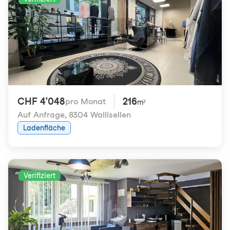
CHF 4'048
216
pro Monat
m²
Auf Anfrage
,
8304 Wallisellen
Ladenfläche
Verifiziert