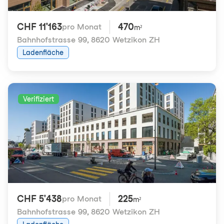
CHF 11'163
470
pro Monat
m²
Bahnhofstrasse 99
,
8620 Wetzikon ZH
Ladenfläche
Verifiziert
CHF 5'438
225
pro Monat
m²
Bahnhofstrasse 99
,
8620 Wetzikon ZH