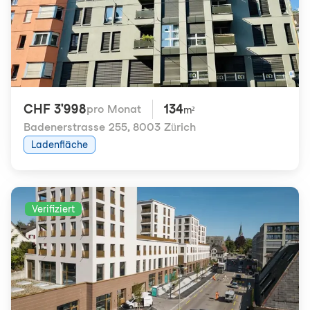
CHF 3'998
134
pro Monat
m²
Badenerstrasse 255
,
8003 Zürich
Ladenfläche
Verifiziert