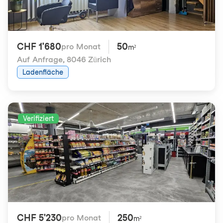
CHF 1'680
50
pro Monat
m²
Auf Anfrage
,
8046 Zürich
Ladenfläche
Verifiziert
CHF 5'230
250
pro Monat
m²