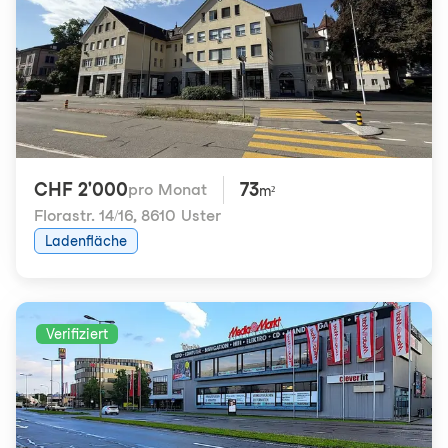
CHF 2'000
73
pro Monat
m²
Florastr. 14/16
,
8610 Uster
Ladenfläche
Verifiziert