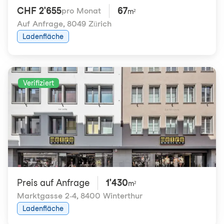
CHF 2'655
67
pro Monat
m²
Auf Anfrage
,
8049 Zürich
Ladenfläche
Verifiziert
Preis auf Anfrage
1'430
m²
Marktgasse 2-4
,
8400 Winterthur
Ladenfläche