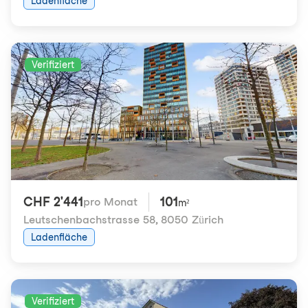
Ladenfläche
Verifiziert
CHF 2'441
101
pro Monat
m²
Leutschenbachstrasse 58
,
8050 Zürich
Ladenfläche
Verifiziert