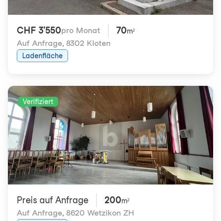
CHF 3'550
70
pro Monat
m²
Auf Anfrage
,
8302 Kloten
Ladenfläche
Verifiziert
Preis auf Anfrage
200
m²
Auf Anfrage
,
8620 Wetzikon ZH