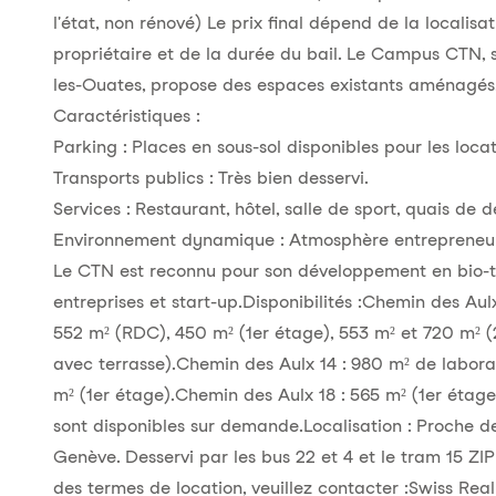
l'état, non rénové) Le prix final dépend de la localisat
propriétaire et de la durée du bail. Le Campus CTN, s
les-Ouates, propose des espaces existants aménagés,
Caractéristiques :
Parking : Places en sous-sol disponibles pour les loca
Transports publics : Très bien desservi.
Services : Restaurant, hôtel, salle de sport, quais d
Environnement dynamique : Atmosphère entrepreneuri
Le CTN est reconnu pour son développement en bio-te
entreprises et start-up.Disponibilités :Chemin des Au
552 m² (RDC), 450 m² (1er étage), 553 m² et 720 m²
avec terrasse).Chemin des Aulx 14 : 980 m² de labor
m² (1er étage).Chemin des Aulx 18 : 565 m² (1er étag
sont disponibles sur demande.Localisation : Proche de
Genève. Desservi par les bus 22 et 4 et le tram 15 ZI
des termes de location, veuillez contacter :Swiss Rea