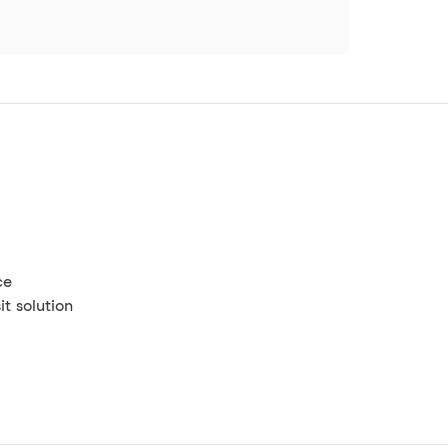
ce
t solution