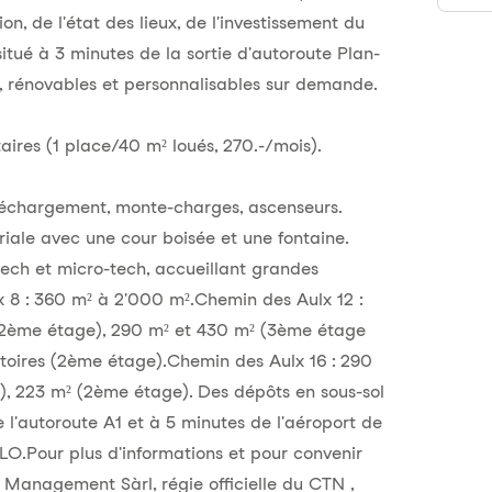
ion, de l'état des lieux, de l'investissement du
itué à 3 minutes de la sortie d'autoroute Plan-
 rénovables et personnalisables sur demande.
taires (1 place/40 m² loués, 270.-/mois).
e déchargement, monte-charges, ascenseurs.
ale avec une cour boisée et une fontaine.
ch et micro-tech, accueillant grandes
lx 8 : 360 m² à 2'000 m².Chemin des Aulx 12 :
 (2ème étage), 290 m² et 430 m² (3ème étage
atoires (2ème étage).Chemin des Aulx 16 : 290
e), 223 m² (2ème étage). Des dépôts en sous-sol
 l'autoroute A1 et à 5 minutes de l'aéroport de
PLO.Pour plus d'informations et pour convenir
l Management Sàrl, régie officielle du CTN ,