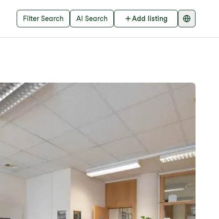
Filter Search
AI Search
Add listing