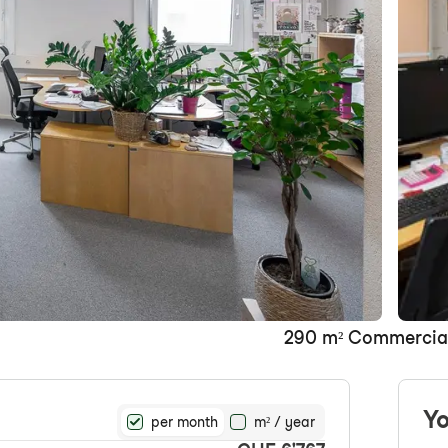
290 m² Commercial 
Yo
per month
m² / year