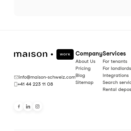
Company
Services
About Us
For tenants
Pricing
For landlords
Blog
Integrations
info@maison-schweiz.com
Sitemap
Search servi
+41 44 223 11 08
Rental deposi