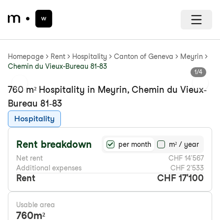
Homepage
Rent
Hospitality
Canton of Geneva
Meyrin
Chemin du Vieux-Bureau 81-83
1
/
4
Previous slide
Next s
760 m² Hospitality in Meyrin, Chemin du Vieux-
Bureau 81-83
Hospitality
Rent breakdown
per month
m² / year
Net rent
CHF 14'567
Additional expenses
CHF 2'533
Rent
CHF 17'100
Usable area
760
m²