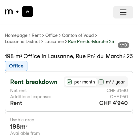
Homepage
Rent
Office
Canton of Vaud
Lausanne District
Lausanne
Rue Pré-du-Marché 23
1
/
10
Previous slide
Next s
198 m² Office in Lausanne, Rue Pré-du-Marché 23
Office
Rent breakdown
per month
m² / year
Net rent
CHF 3'990
Additional expenses
CHF 950
Rent
CHF 4'940
Usable area
198
m²
Available from