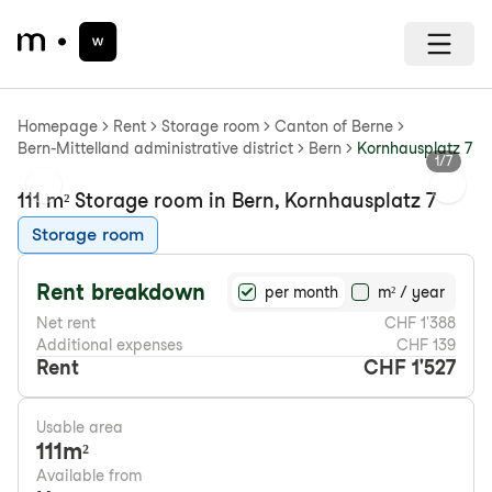
Homepage
Rent
Storage room
Canton of Berne
Bern-Mittelland administrative district
Bern
Kornhausplatz 7
1
/
7
Previous slide
Next s
111 m² Storage room in Bern, Kornhausplatz 7
Storage room
Rent breakdown
per month
m² / year
Net rent
CHF 1'388
Additional expenses
CHF 139
Rent
CHF 1'527
Usable area
111
m²
Available from