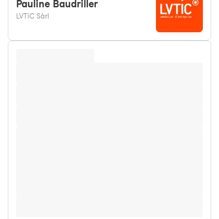
Pauline
Baudriller
LVTiC Sàrl