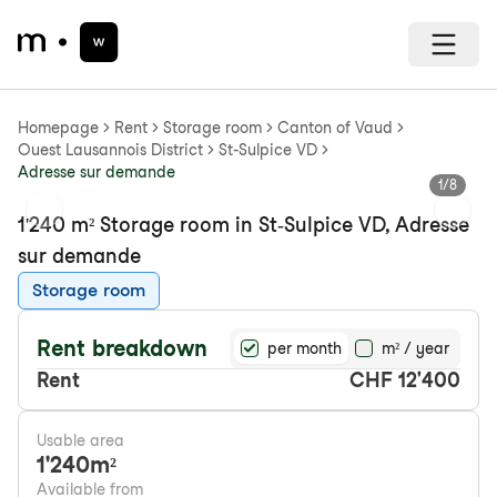
Homepage
Rent
Storage room
Canton of Vaud
Ouest Lausannois District
St-Sulpice VD
Adresse sur demande
1
/
8
Previous slide
Next s
1'240 m² Storage room in St-Sulpice VD, Adresse
sur demande
Storage room
Rent breakdown
per month
m² / year
Rent
CHF 12'400
Usable area
1'240
m²
Available from