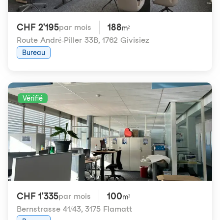
CHF 2'195
188
par mois
m²
Route André-Piller 33B
,
1762 Givisiez
Bureau
Vérifié
CHF 1'335
100
par mois
m²
Bernstrasse 41/43
,
3175 Flamatt