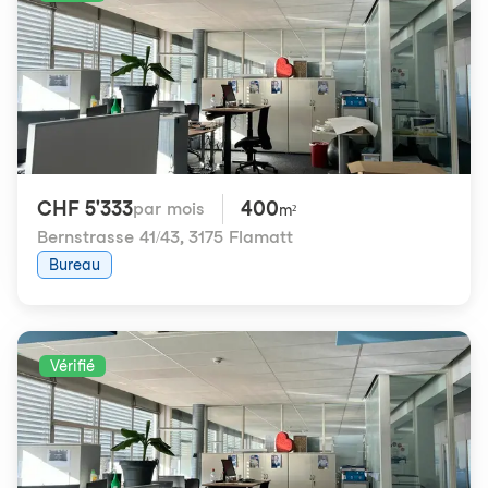
CHF 5'333
400
par mois
m²
Bernstrasse 41/43
,
3175 Flamatt
Bureau
Vérifié