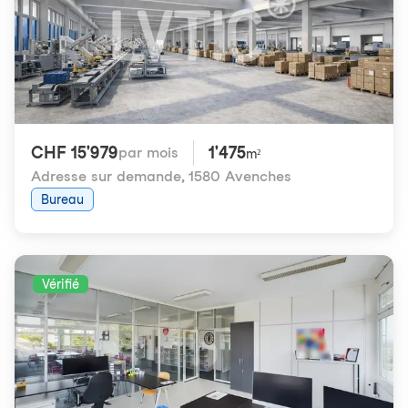
CHF 15'979
1'475
par mois
m²
Adresse sur demande
,
1580 Avenches
Bureau
Vérifié