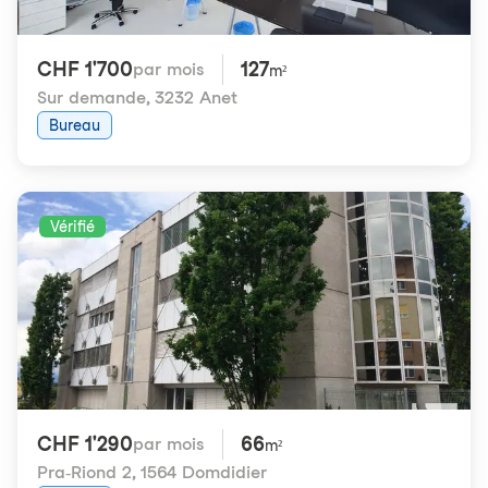
CHF 1'700
127
par mois
m²
Sur demande
,
3232 Anet
Bureau
Vérifié
CHF 1'290
66
par mois
m²
Pra-Riond 2
,
1564 Domdidier