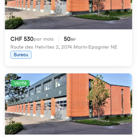
CHF 530
50
par mois
m²
Route des Helvètes 2
,
2074 Marin-Epagnier NE
Bureau
Vérifié