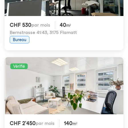
CHF 530
40
par mois
m²
Bernstrasse 41/43
,
3175 Flamatt
Bureau
Vérifié
CHF 2'450
140
par mois
m²