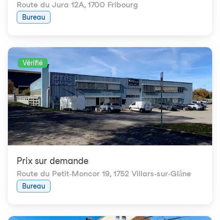
Route du Jura 12A
,
1700 Fribourg
Bureau
Vérifié
Prix ​​sur demande
Route du Petit-Moncor 19
,
1752 Villars-sur-Glâne
Bureau