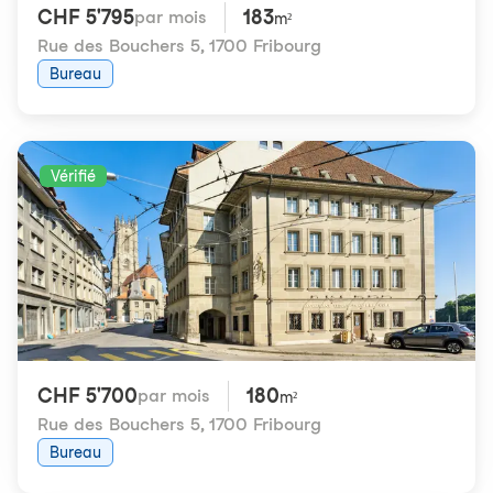
CHF 5'795
183
par mois
m²
Rue des Bouchers 5
,
1700 Fribourg
Bureau
Vérifié
CHF 5'700
180
par mois
m²
Rue des Bouchers 5
,
1700 Fribourg
Bureau