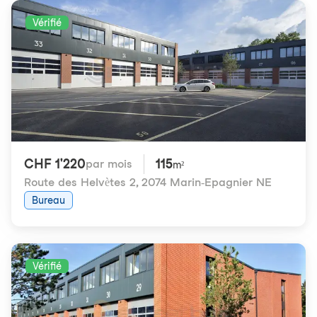
Vérifié
CHF 1'220
115
par mois
m²
Route des Helvètes 2
,
2074 Marin-Epagnier NE
Bureau
Vérifié