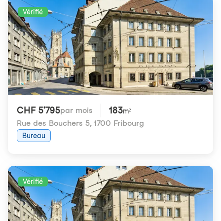
Vérifié
CHF 5'795
183
par mois
m²
Rue des Bouchers 5
,
1700 Fribourg
Bureau
Vérifié