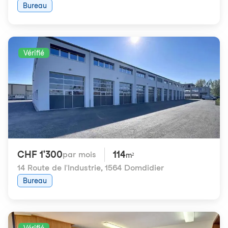
Bureau
Vérifié
CHF 1'300
114
par mois
m²
14 Route de l'Industrie
,
1564 Domdidier
Bureau