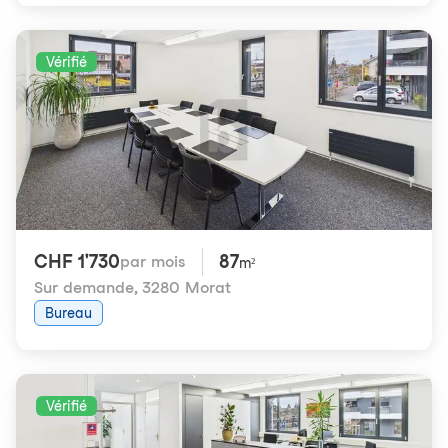
Vérifié
CHF 1'730
87
par mois
m²
Sur demande
,
3280 Morat
Bureau
Vérifié