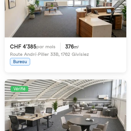
CHF 4'385
376
par mois
m²
Route André-Piller 33B
,
1762 Givisiez
Bureau
Vérifié