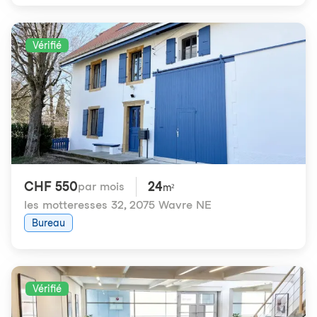
Vérifié
CHF 550
24
par mois
m²
les motteresses 32
,
2075 Wavre NE
Bureau
Vérifié