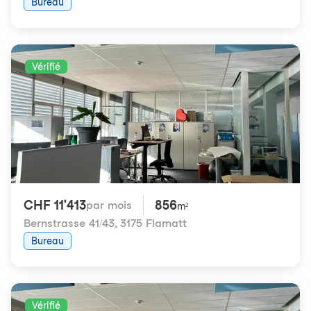
Bureau
Vérifié
CHF 11'413
856
par mois
m²
Bernstrasse 41/43
,
3175 Flamatt
Bureau
Vérifié