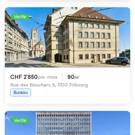
Vérifié
CHF 2'850
90
par mois
m²
Rue des Bouchers 5
,
1700 Fribourg
Bureau
Vérifié