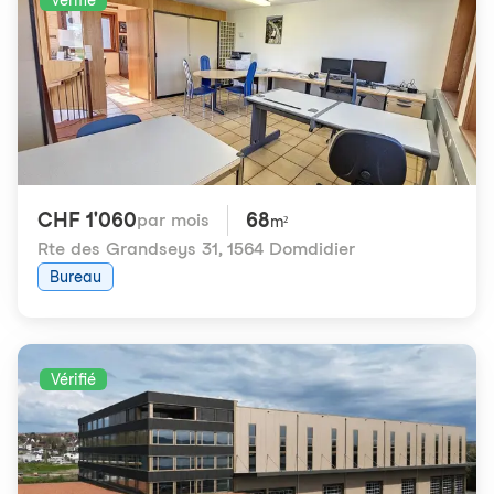
Vérifié
CHF 1'060
68
par mois
m²
Rte des Grandseys 31
,
1564 Domdidier
Bureau
Vérifié