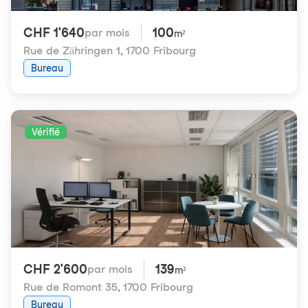
CHF 1'640
100
par mois
m²
Rue de Zähringen 1
,
1700 Fribourg
Bureau
Vérifié
CHF 2'600
139
par mois
m²
Rue de Romont 35
,
1700 Fribourg
Bureau