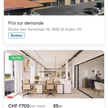
Prix ​​sur demande
Route des Vernettes 19
,
1566 St-Aubin FR
Bureau
Vérifié
CHF 1'700
85
par mois
m²