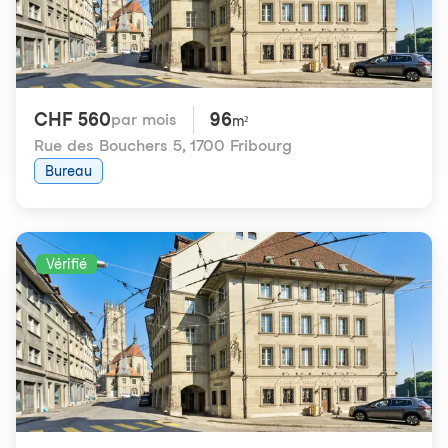
CHF 560
96
par mois
m²
Rue des Bouchers 5
,
1700 Fribourg
Bureau
Vérifié