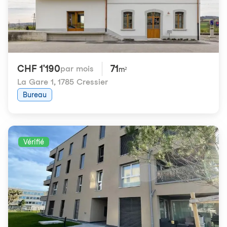
CHF 1'190
71
par mois
m²
La Gare 1
,
1785 Cressier
Bureau
Vérifié