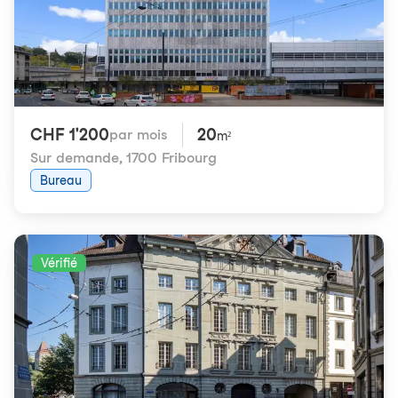
CHF 1'200
20
par mois
m²
Sur demande
,
1700 Fribourg
Bureau
Vérifié