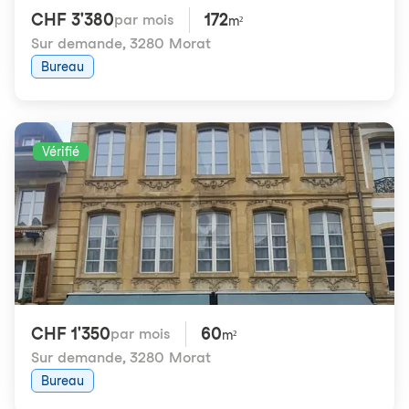
CHF 3'380
172
par mois
m²
Sur demande
,
3280 Morat
Bureau
Vérifié
CHF 1'350
60
par mois
m²
Sur demande
,
3280 Morat
Bureau