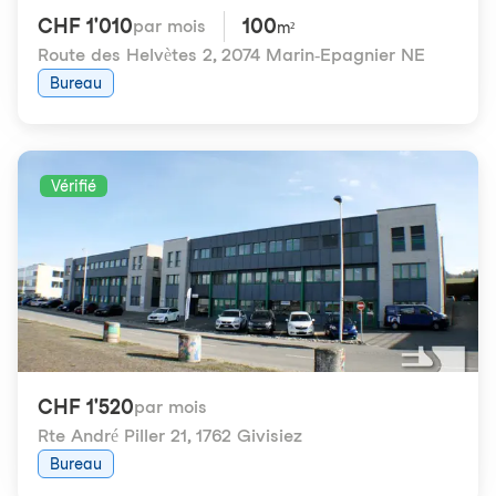
CHF 1'010
100
par mois
m²
Route des Helvètes 2
,
2074 Marin-Epagnier NE
Bureau
Vérifié
CHF 1'520
par mois
Rte André Piller 21
,
1762 Givisiez
Bureau