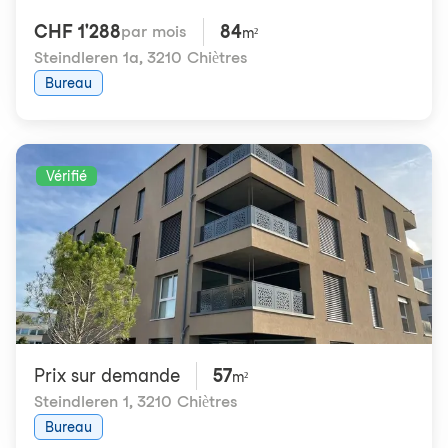
CHF 1'288
84
par mois
m²
Steindleren 1a
,
3210 Chiètres
Bureau
Vérifié
Prix ​​sur demande
57
m²
Steindleren 1
,
3210 Chiètres
Bureau