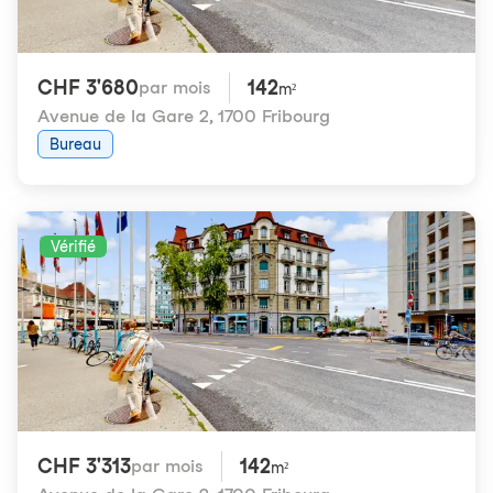
CHF 3'680
142
par mois
m²
Avenue de la Gare 2
,
1700 Fribourg
Bureau
Vérifié
CHF 3'313
142
par mois
m²