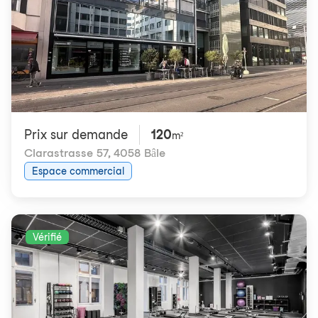
Prix ​​sur demande
120
m²
Clarastrasse 57
,
4058 Bâle
Espace commercial
Vérifié