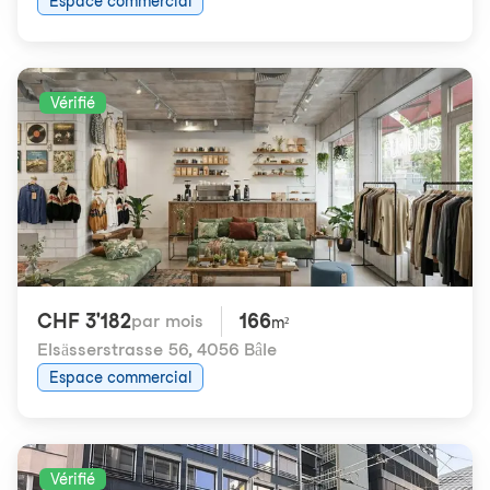
Espace commercial
Vérifié
CHF 3'182
166
par mois
m²
Elsässerstrasse 56
,
4056 Bâle
Espace commercial
Vérifié