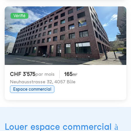
Vérifié
CHF 3'575
165
par mois
m²
Neuhausstrasse 32
,
4057 Bâle
Espace commercial
Louer espace commercial à