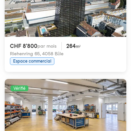
CHF 8'800
264
par mois
m²
Riehenring 65
,
4058 Bâle
Espace commercial
Vérifié