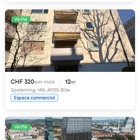
Vérifié
CHF 320
12
par mois
m²
Spalenring 149
,
4055 Bâle
Espace commercial
Vérifié