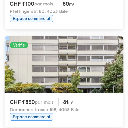
CHF 1'100
60
par mois
m²
Pfeffingerstr. 80
,
4053 Bâle
Espace commercial
Vérifié
CHF 1'830
81
par mois
m²
Dornacherstrasse 158
,
4053 Bâle
Espace commercial