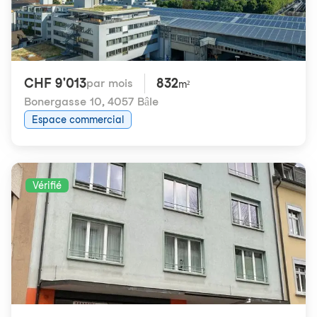
CHF 9'013
832
par mois
m²
Bonergasse 10
,
4057 Bâle
Espace commercial
Vérifié