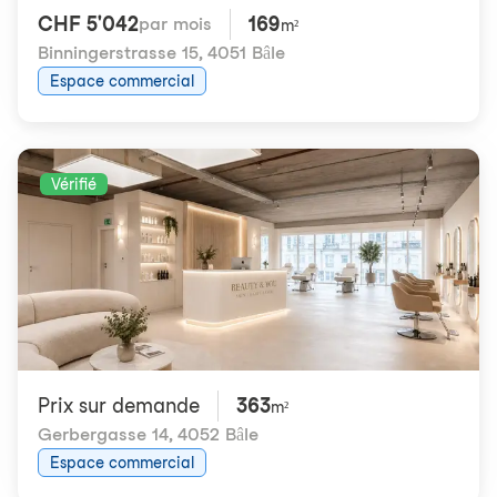
CHF 5'042
169
par mois
m²
Binningerstrasse 15
,
4051 Bâle
Espace commercial
Vérifié
Prix ​​sur demande
363
m²
Gerbergasse 14
,
4052 Bâle
Espace commercial