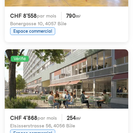
CHF 8'558
790
par mois
m²
Bonergasse 10
,
4057 Bâle
Espace commercial
Vérifié
CHF 4'868
254
par mois
m²
Elsässerstrasse 56
,
4056 Bâle