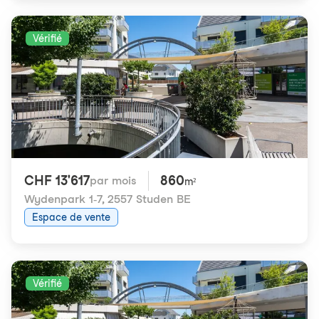
Vérifié
CHF 13'617
860
par mois
m²
Wydenpark 1-7
,
2557 Studen BE
Espace de vente
Vérifié