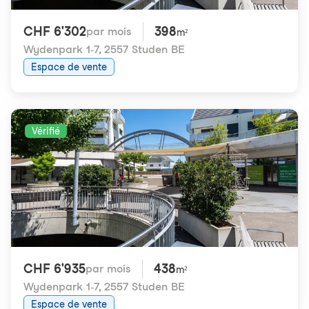
CHF 6'302
398
par mois
m²
Wydenpark 1-7
,
2557 Studen BE
Espace de vente
Vérifié
CHF 6'935
438
par mois
m²
Wydenpark 1-7
,
2557 Studen BE
Espace de vente