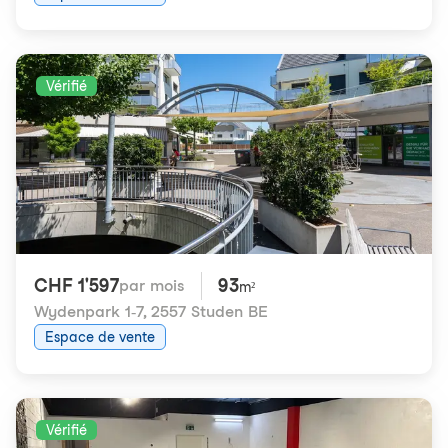
Vérifié
CHF 1'597
93
par mois
m²
Wydenpark 1-7
,
2557 Studen BE
Espace de vente
Vérifié