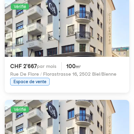
Vérifié
CHF 2'667
100
par mois
m²
Rue De Flore / Florastrasse 16
,
2502 Biel/Bienne
Espace de vente
Vérifié