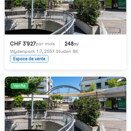
CHF 3'927
248
par mois
m²
Wydenpark 1-7
,
2557 Studen BE
Espace de vente
Vérifié