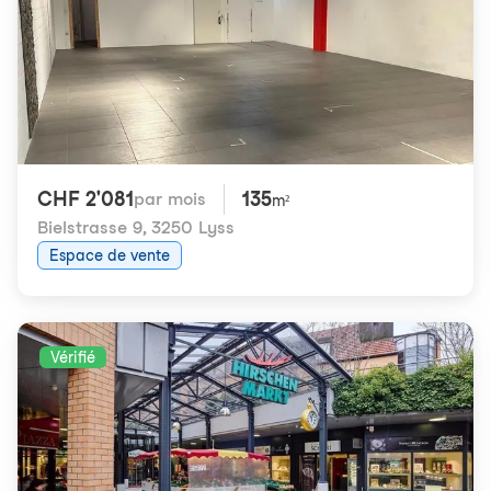
CHF 2'081
135
par mois
m²
Bielstrasse 9
,
3250 Lyss
Espace de vente
Vérifié