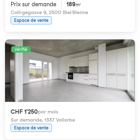
Prix ​​sur demande
189
m²
Collègegasse 9
,
2500 Biel/Bienne
Espace de vente
Vérifié
CHF 1'250
par mois
Sur demande
,
1337 Vallorbe
Espace de vente