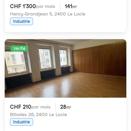
CHF 1'300
141
par mois
m²
Henry-Grandjean 5
,
2400 Le Locle
Industrie
Vérifié
CHF 210
28
par mois
m²
Billodes 26
,
2400 Le Locle
Industrie