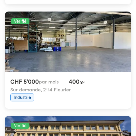
Vérifié
CHF 5'000
400
par mois
m²
Sur demande
,
2114 Fleurier
Industrie
Vérifié