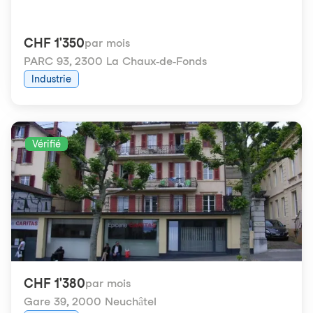
CHF 1'350
par mois
PARC 93
,
2300 La Chaux-de-Fonds
Industrie
Vérifié
CHF 1'380
par mois
Gare 39
,
2000 Neuchâtel