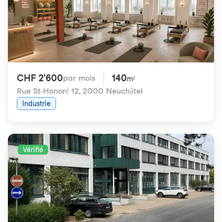
CHF 2'600
140
par mois
m²
Rue St-Honoré 12
,
2000 Neuchâtel
Industrie
Vérifié