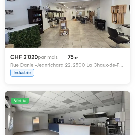
CHF 2'020
75
par mois
m²
Rue Daniel-Jeanrichard 22
,
2300 La Chaux-de-Fonds
Industrie
Vérifié