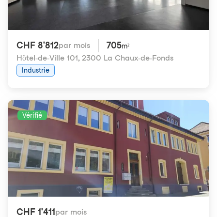
CHF 8'812
705
par mois
m²
Hôtel-de-Ville 101
,
2300 La Chaux-de-Fonds
Industrie
Vérifié
CHF 1'411
par mois