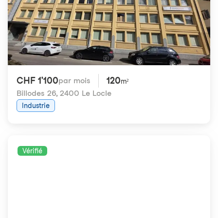
CHF 1'100
120
par mois
m²
Billodes 26
,
2400 Le Locle
Industrie
Vérifié