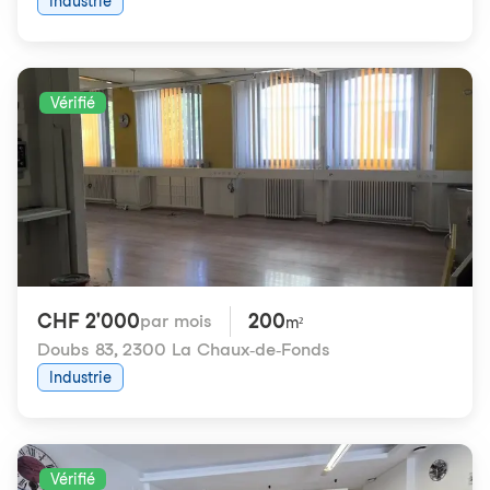
Industrie
Vérifié
CHF 2'000
200
par mois
m²
Doubs 83
,
2300 La Chaux-de-Fonds
Industrie
Vérifié