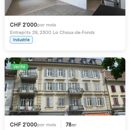
CHF 2'000
par mois
Entrepôts 29
,
2300 La Chaux-de-Fonds
Industrie
Vérifié
CHF 2'000
78
par mois
m²