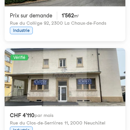
Prix ​​sur demande
1'562
m²
Rue du Collège 92
,
2300 La Chaux-de-Fonds
Industrie
Vérifié
CHF 4'110
par mois
Rue du Clos-de-Serrières 11
,
2000 Neuchâtel