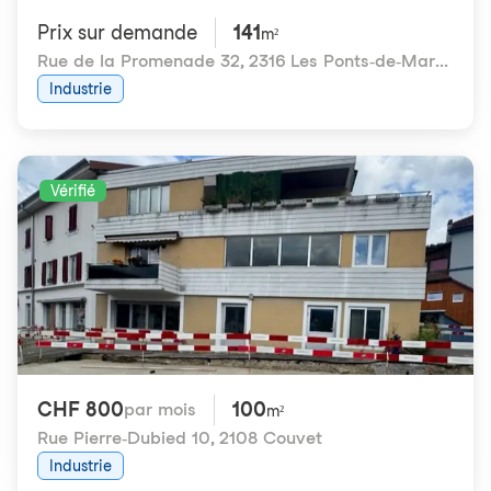
Prix ​​sur demande
141
m²
Rue de la Promenade 32
,
2316 Les Ponts-de-Martel
Industrie
Vérifié
CHF 800
100
par mois
m²
Rue Pierre-Dubied 10
,
2108 Couvet
Industrie