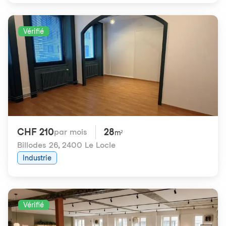
Vérifié
CHF 210
28
par mois
m²
Billodes 26
,
2400 Le Locle
Industrie
Vérifié