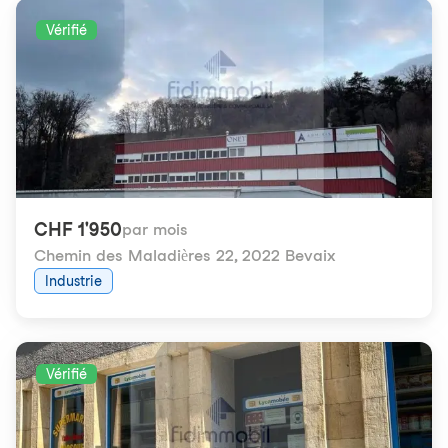
Vérifié
CHF 1'950
par mois
Chemin des Maladières 22
,
2022 Bevaix
Industrie
Vérifié