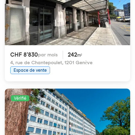
CHF 8'830
242
par mois
m²
4, rue de Chantepoulet
,
1201 Genève
Espace de vente
Vérifié