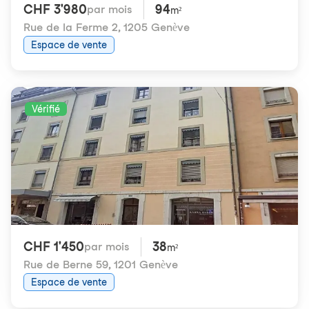
CHF 3'980
94
par mois
m²
Rue de la Ferme 2
,
1205 Genève
Espace de vente
Vérifié
CHF 1'450
38
par mois
m²
Rue de Berne 59
,
1201 Genève
Espace de vente