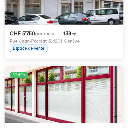
CHF 5'750
138
par mois
m²
Rue Jean-Pécolat 5
,
1201 Genève
Espace de vente
Vérifié