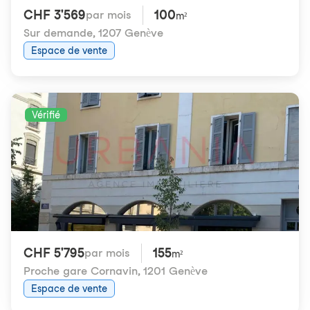
CHF 3'569
100
par mois
m²
Sur demande
,
1207 Genève
Espace de vente
Vérifié
CHF 5'795
155
par mois
m²
Proche gare Cornavin
,
1201 Genève
Espace de vente