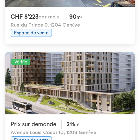
CHF 8'223
90
par mois
m²
Rue du Prince 9
,
1204 Genève
Espace de vente
Vérifié
Prix ​​sur demande
211
m²
Avenue Louis-Casaï 10
,
1209 Genève