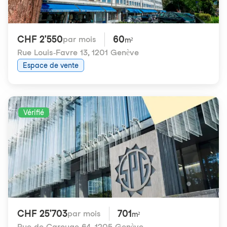
CHF 2'550
60
par mois
m²
Rue Louis-Favre 13
,
1201 Genève
Espace de vente
Vérifié
CHF 25'703
701
par mois
m²
Rue de Carouge 64
,
1205 Genève