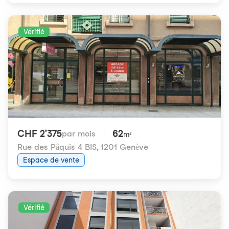
Vérifié
CHF 2'375
62
par mois
m²
Rue des Pâquis 4 BIS
,
1201 Genève
Espace de vente
Vérifié