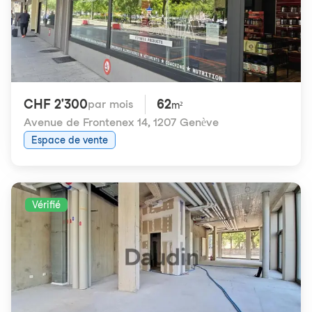
CHF 2'300
62
par mois
m²
Avenue de Frontenex 14
,
1207 Genève
Espace de vente
Vérifié