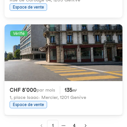
Espace de vente
Vérifié
CHF 8'000
135
par mois
m²
1, place Isaac- Mercier
,
1201 Genève
Espace de vente
1
4