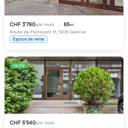
CHF 3'790
65
par mois
m²
Route de Florissant 11
,
1206 Genève
Espace de vente
Vérifié
CHF 5'540
par mois