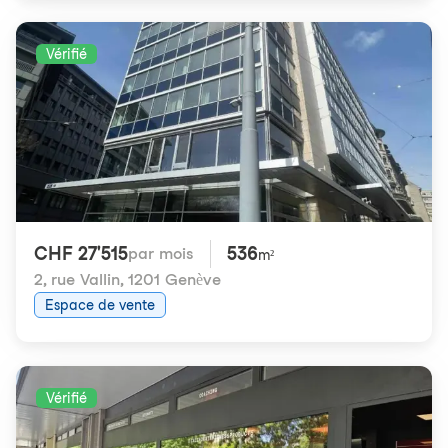
Vérifié
CHF 27'515
536
par mois
m²
2, rue Vallin
,
1201 Genève
Espace de vente
Vérifié