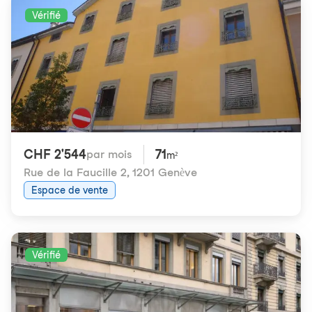
Vérifié
CHF 2'544
71
par mois
m²
Rue de la Faucille 2
,
1201 Genève
Espace de vente
Vérifié