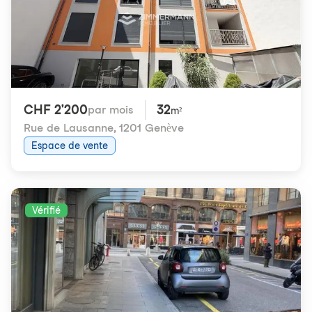
CHF 2'200
32
par mois
m²
Rue de Lausanne
,
1201 Genève
Espace de vente
Vérifié