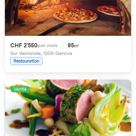
CHF 2'550
95
par mois
m²
Sur demande
,
1205 Genève
Restauration
Vérifié