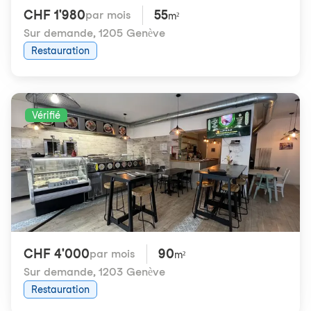
CHF 1'980
55
par mois
m²
Sur demande
,
1205 Genève
Restauration
Vérifié
CHF 4'000
90
par mois
m²
Sur demande
,
1203 Genève
Restauration