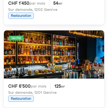
CHF 1'450
54
par mois
m²
Sur demande
,
1202 Genève
Restauration
Vérifié
CHF 6'500
125
par mois
m²
Sur demande
,
1201 Genève
Restauration