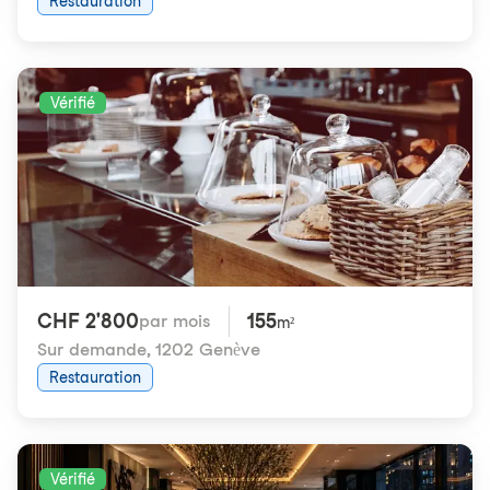
Restauration
Vérifié
CHF 2'800
155
par mois
m²
Sur demande
,
1202 Genève
Restauration
Vérifié