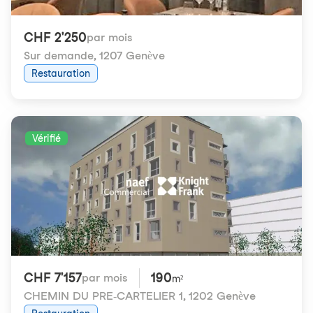
CHF 2'250
par mois
Sur demande
,
1207 Genève
Restauration
Vérifié
CHF 7'157
190
par mois
m²
CHEMIN DU PRE-CARTELIER 1
,
1202 Genève