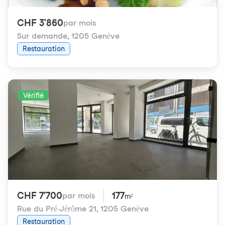
CHF 3'860
par mois
Sur demande
,
1205 Genève
Restauration
Vérifié
CHF 7'700
177
par mois
m²
Rue du Pré-Jérôme 21
,
1205 Genève
Restauration