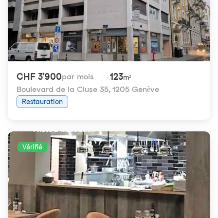
CHF 3'900
123
par mois
m²
Boulevard de la Cluse 35
,
1205 Genève
Restauration
Vérifié