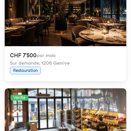
CHF 7'500
par mois
Sur demande
,
1206 Genève
Restauration
Vérifié