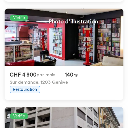
Vérifié
CHF 4'900
140
par mois
m²
Sur demande
,
1203 Genève
Restauration
Vérifié