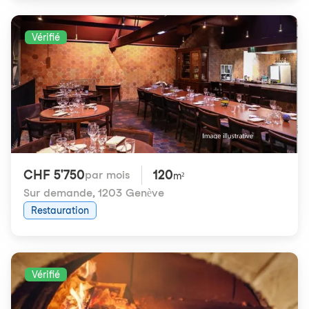
Vérifié
CHF 5'750
120
par mois
m²
Sur demande
,
1203 Genève
Restauration
Vérifié