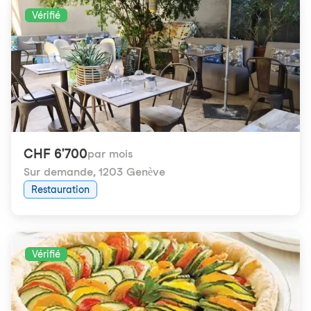
Vérifié
CHF 6'700
par mois
Sur demande
,
1203 Genève
Restauration
Vérifié