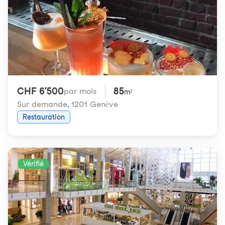
CHF 6'500
85
par mois
m²
Sur demande
,
1201 Genève
Restauration
Vérifié