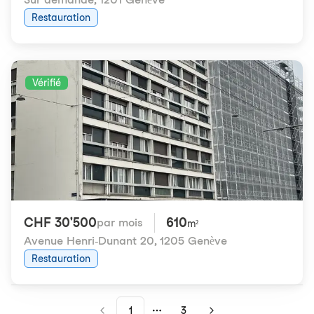
Restauration
Vérifié
CHF 30'500
610
par mois
m²
Avenue Henri-Dunant 20
,
1205 Genève
Restauration
1
3