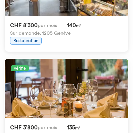
CHF 8'300
140
par mois
m²
Sur demande
,
1205 Genève
Restauration
Vérifié
CHF 3'800
135
par mois
m²