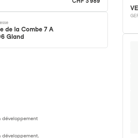
CHF 3'989
V
GE
esse
e de la Combe 7 A
96
Gland
in développement
in développement.