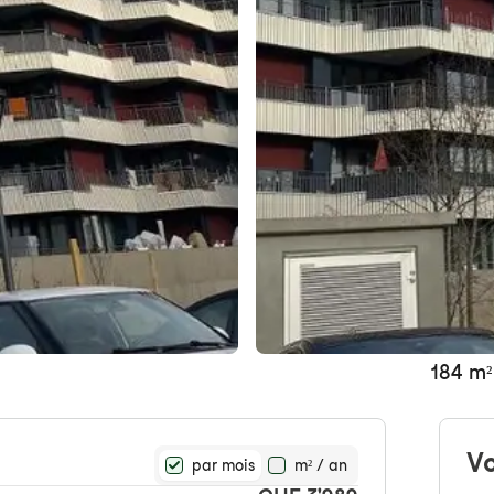
184 m²
Vo
par mois
m² / an