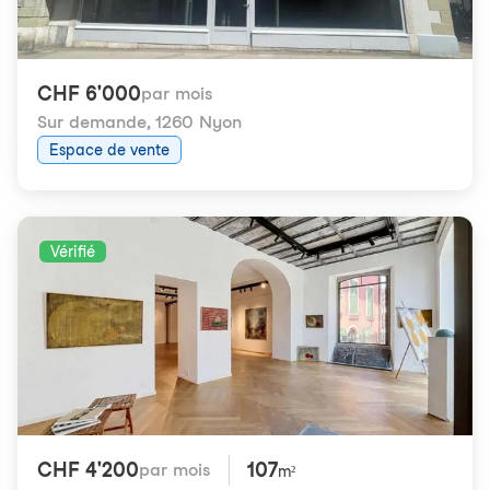
CHF 6'000
par mois
Sur demande
,
1260 Nyon
Espace de vente
Vérifié
CHF 4'200
107
par mois
m²