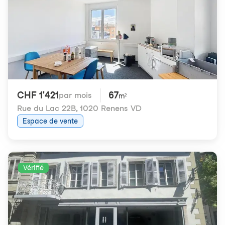
CHF 1'421
67
par mois
m²
Rue du Lac 22B
,
1020 Renens VD
Espace de vente
Vérifié