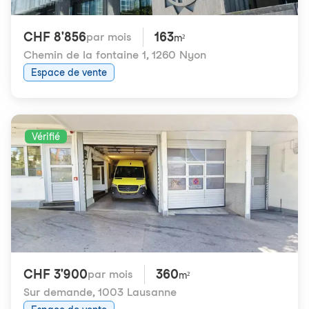
CHF 8'856
163
par mois
m²
Chemin de la fontaine 1
,
1260 Nyon
Espace de vente
Vérifié
CHF 3'900
360
par mois
m²
Sur demande
,
1003 Lausanne