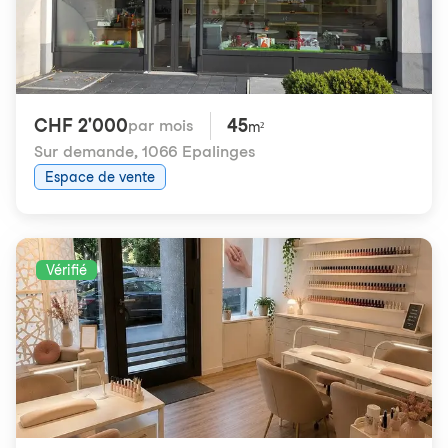
CHF 2'000
45
par mois
m²
Sur demande
,
1066 Epalinges
Espace de vente
Vérifié