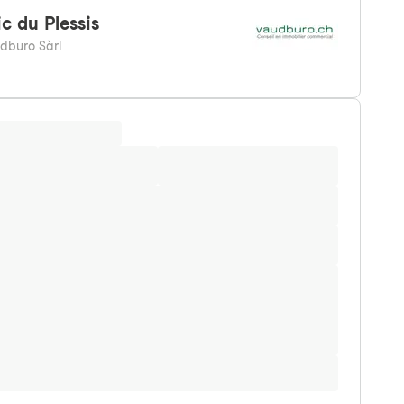
ic
du Plessis
dburo Sàrl