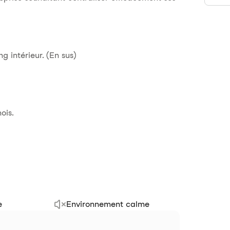
g intérieur. (En sus)
ois.
e
Environnement calme