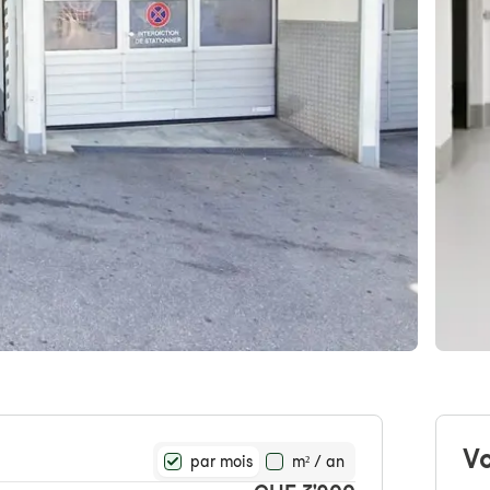
Vo
par mois
m² / an