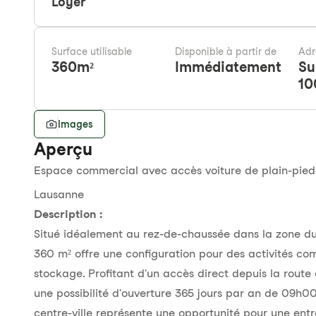
Loyer
Surface utilisable
Disponible à partir de
Adr
360
m²
Immédiatement
Su
10
Images
Aperçu
Espace commercial avec accès voiture de plain-pied 
Lausanne
Description :
Situé idéalement au rez-de-chaussée dans la zone d
360 m² offre une configuration pour des activités com
stockage. Profitant d'un accès direct depuis la route 
une possibilité d'ouverture 365 jours par an de 09h00
centre-ville représente une opportunité pour une entr