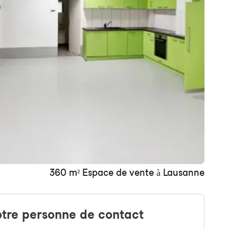
+ une image
360 m² Espace de vente à Lausanne
tre personne de contact