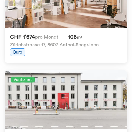
CHF 1'674
108
pro Monat
m²
Zürichstrasse 17
,
8607 Aathal-Seegräben
Büro
Verifiziert