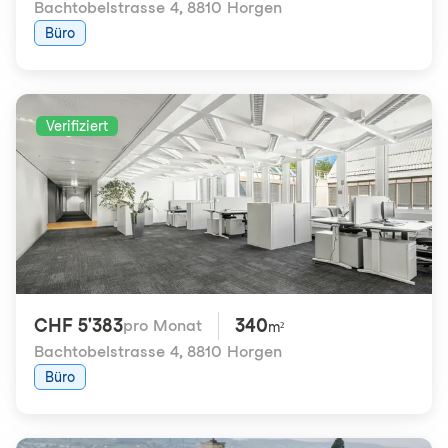
Bachtobelstrasse 4
,
8810 Horgen
Büro
Verifiziert
CHF 5'383
340
pro Monat
m²
Bachtobelstrasse 4
,
8810 Horgen
Büro