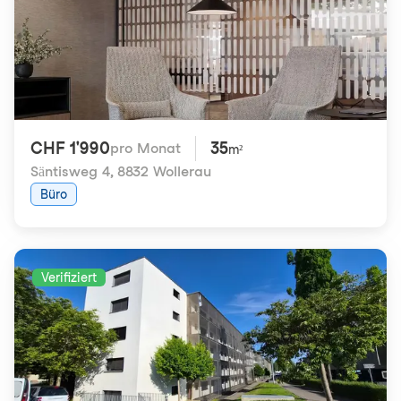
CHF 1'990
35
pro Monat
m²
Säntisweg 4
,
8832 Wollerau
Büro
Verifiziert