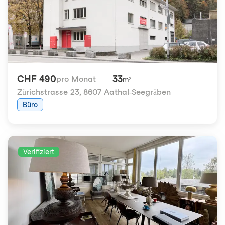
CHF 490
33
pro Monat
m²
Zürichstrasse 23
,
8607 Aathal-Seegräben
Büro
Verifiziert