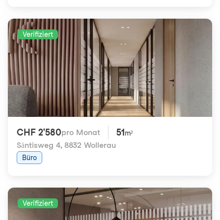
Verifiziert
CHF 2'580
51
pro Monat
m²
Säntisweg 4
,
8832 Wollerau
Büro
Verifiziert