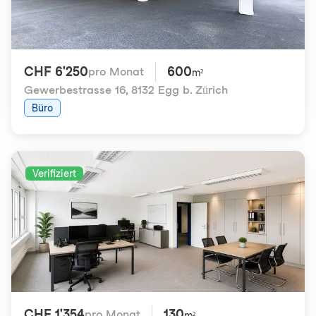
CHF 6'250
600
pro Monat
m²
Gewerbestrasse 16
,
8132 Egg b. Zürich
Büro
Verifiziert
CHF 1'354
130
pro Monat
m²