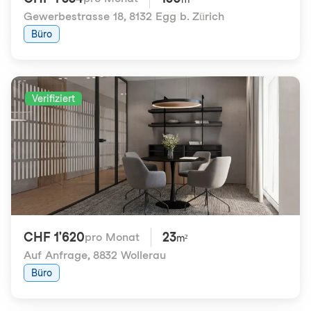
Gewerbestrasse 18
,
8132 Egg b. Zürich
Büro
Verifiziert
CHF 1'620
23
pro Monat
m²
Auf Anfrage
,
8832 Wollerau
Büro