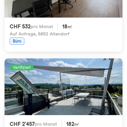
CHF 532
18
pro Monat
m²
Auf Anfrage
,
8852 Altendorf
Büro
Verifiziert
CHF 2'457
182
pro Monat
m²