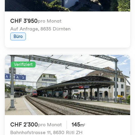
CHF 3'950
pro Monat
Auf Anfrage
,
8635 Dürnten
Büro
Verifiziert
CHF 2'300
145
pro Monat
m²
Bahnhofstrasse 11
,
8630 Rüti ZH