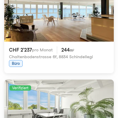
CHF 2'237
244
pro Monat
m²
Chaltenbodenstrasse 6f
,
8834 Schindellegi
Büro
Verifiziert