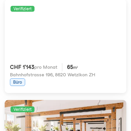
Verifiziert
CHF 1'143
65
pro Monat
m²
Bahnhofstrasse 196
,
8620 Wetzikon ZH
Büro
Verifiziert