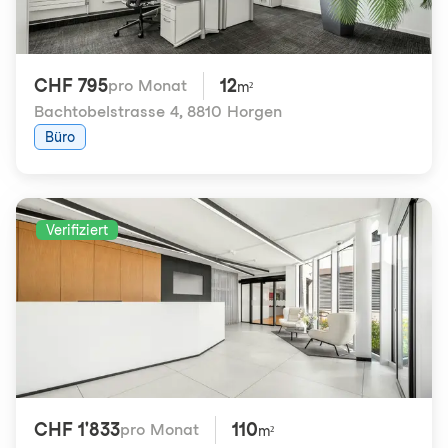
CHF 795
12
pro Monat
m²
Bachtobelstrasse 4
,
8810 Horgen
Büro
Verifiziert
CHF 1'833
110
pro Monat
m²