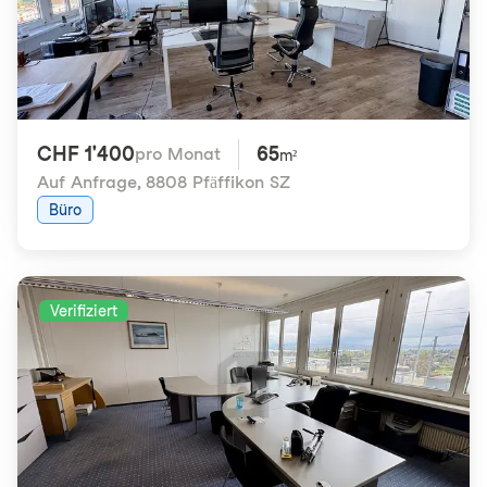
CHF 1'400
65
pro Monat
m²
Auf Anfrage
,
8808 Pfäffikon SZ
Büro
Verifiziert