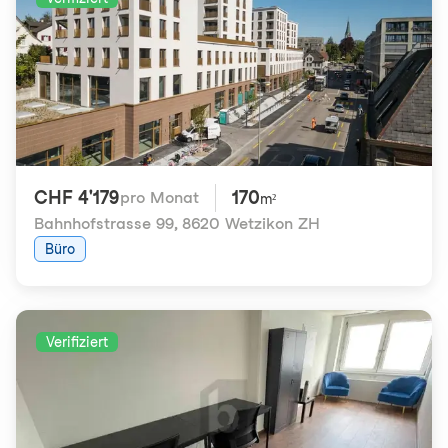
CHF 4'179
170
pro Monat
m²
Bahnhofstrasse 99
,
8620 Wetzikon ZH
Büro
Verifiziert