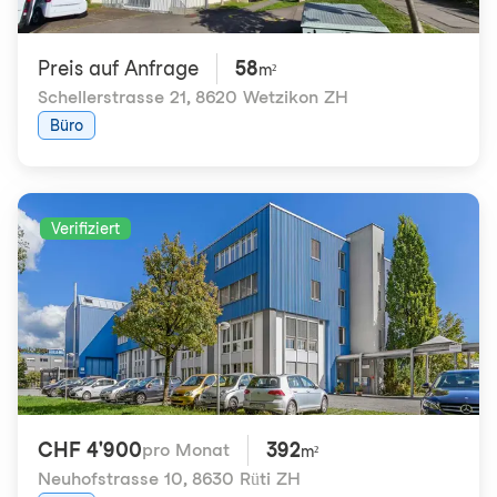
Preis auf Anfrage
58
m²
Schellerstrasse 21
,
8620 Wetzikon ZH
Büro
Verifiziert
CHF 4'900
392
pro Monat
m²
Neuhofstrasse 10
,
8630 Rüti ZH