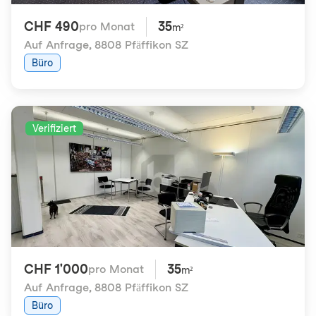
CHF 490
35
pro Monat
m²
Auf Anfrage
,
8808 Pfäffikon SZ
Büro
Verifiziert
CHF 1'000
35
pro Monat
m²
Auf Anfrage
,
8808 Pfäffikon SZ
Büro