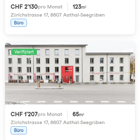
CHF 2'130
123
pro Monat
m²
Zürichstrasse 17
,
8607 Aathal-Seegräben
Büro
Verifiziert
CHF 1'207
65
pro Monat
m²
Zürichstrasse 17
,
8607 Aathal-Seegräben
Büro