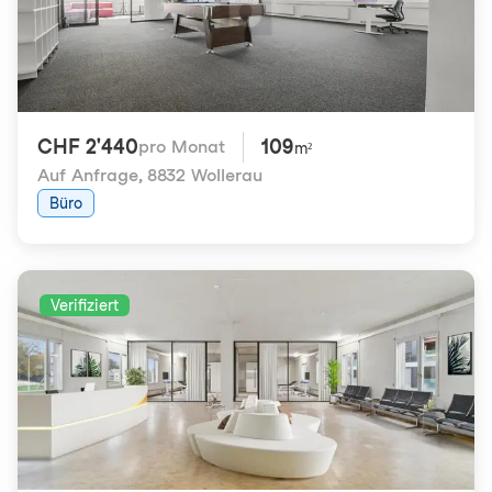
CHF 2'440
109
pro Monat
m²
Auf Anfrage
,
8832 Wollerau
Büro
Verifiziert