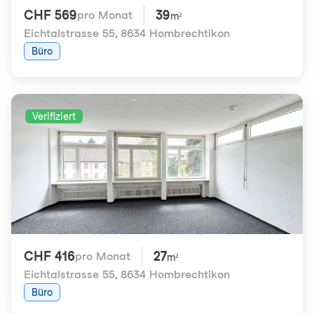
CHF 569
39
pro Monat
m²
Eichtalstrasse 55
,
8634 Hombrechtikon
Büro
Verifiziert
CHF 416
27
pro Monat
m²
Eichtalstrasse 55
,
8634 Hombrechtikon
Büro