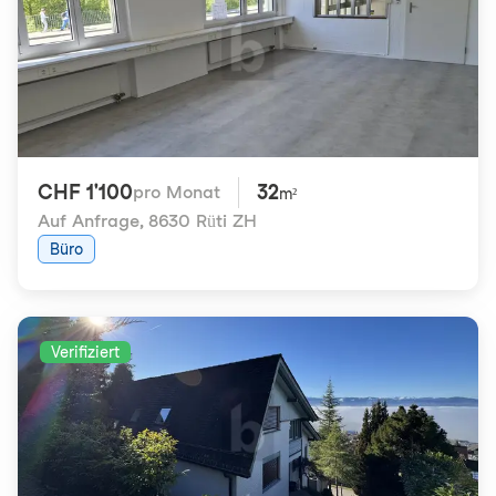
CHF 1'100
32
pro Monat
m²
Auf Anfrage
,
8630 Rüti ZH
Büro
Verifiziert