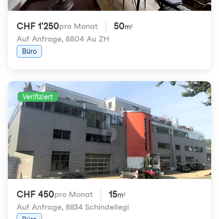
CHF 1'250
50
pro Monat
m²
Auf Anfrage
,
8804 Au ZH
Büro
Verifiziert
CHF 450
15
pro Monat
m²
Auf Anfrage
,
8834 Schindellegi