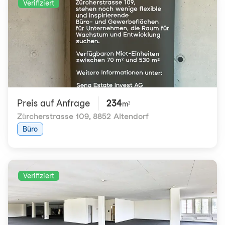
Verifiziert
Preis auf Anfrage
234
m²
Zürcherstrasse 109
,
8852 Altendorf
Büro
Verifiziert