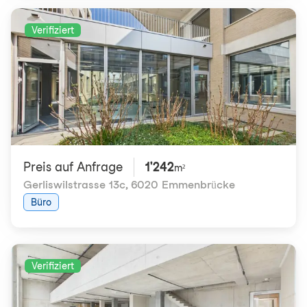
Verifiziert
Preis auf Anfrage
1'242
m²
Gerliswilstrasse 13c
,
6020 Emmenbrücke
Büro
Verifiziert