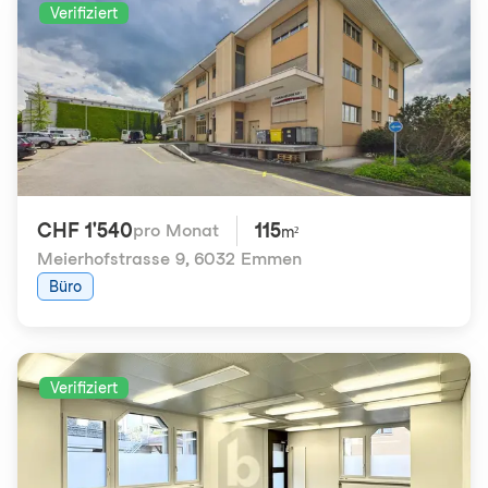
Verifiziert
CHF 1'540
115
pro Monat
m²
Meierhofstrasse 9
,
6032 Emmen
Büro
Verifiziert