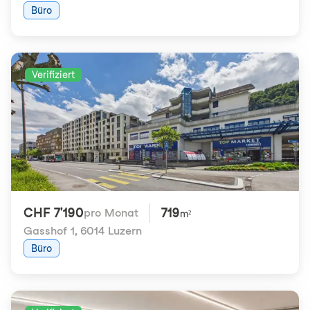
Büro
Verifiziert
CHF 7'190
719
pro Monat
m²
Gasshof 1
,
6014 Luzern
Büro