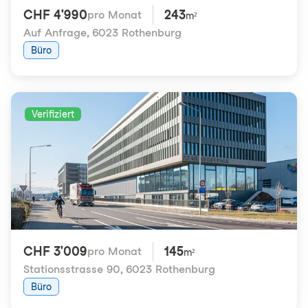
CHF 4'990
243
pro Monat
m²
Auf Anfrage
,
6023 Rothenburg
Büro
Verifiziert
CHF 3'009
145
pro Monat
m²
Stationsstrasse 90
,
6023 Rothenburg
Büro