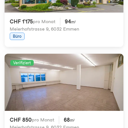
CHF 1'175
94
pro Monat
m²
Meierhofstrasse 9
,
6032 Emmen
Büro
Verifiziert
CHF 850
68
pro Monat
m²
Meierhofstrasse 9
,
6032 Emmen