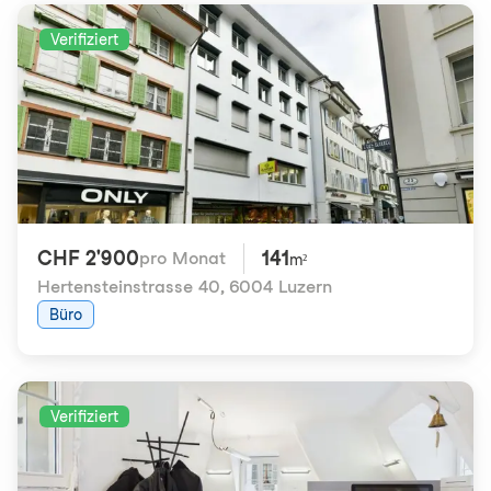
Verifiziert
CHF 2'900
141
pro Monat
m²
Hertensteinstrasse 40
,
6004 Luzern
Büro
Verifiziert