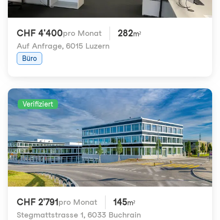
CHF 4'400
282
pro Monat
m²
Auf Anfrage
,
6015 Luzern
Büro
Verifiziert
CHF 2'791
145
pro Monat
m²
Stegmattstrasse 1
,
6033 Buchrain