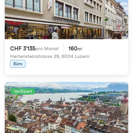
CHF 3'135
160
pro Monat
m²
Hertensteinstrasse 29
,
6004 Luzern
Büro
Verifiziert