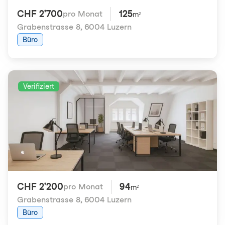
CHF 2'700
125
pro Monat
m²
Grabenstrasse 8
,
6004 Luzern
Büro
Verifiziert
CHF 2'200
94
pro Monat
m²
Grabenstrasse 8
,
6004 Luzern
Büro