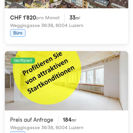
CHF 1'820
33
pro Monat
m²
Weggisgasse 36/38
,
6004 Luzern
Büro
Verifiziert
Preis auf Anfrage
184
m²
Weggisgasse 36/38
,
6004 Luzern