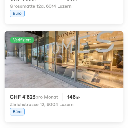
Grossmatte 12a
,
6014 Luzern
Büro
Verifiziert
CHF 4'623
146
pro Monat
m²
Zürichstrasse 12
,
6004 Luzern
Büro