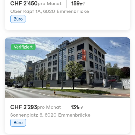
CHF 2'450
159
pro Monat
m²
Ober-Kapf 1A
,
6020 Emmenbrücke
Büro
Verifiziert
CHF 2'293
131
pro Monat
m²
Sonnenplatz 6
,
6020 Emmenbrücke
Büro