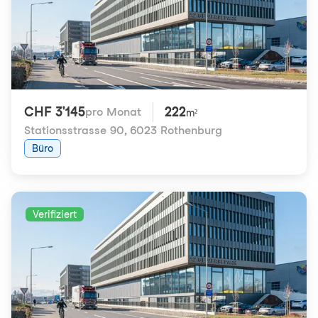
CHF 3'145
222
pro Monat
m²
Stationsstrasse 90
,
6023 Rothenburg
Büro
Verifiziert