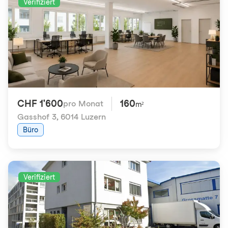
Verifiziert
CHF 1'600
160
pro Monat
m²
Gasshof 3
,
6014 Luzern
Büro
Verifiziert