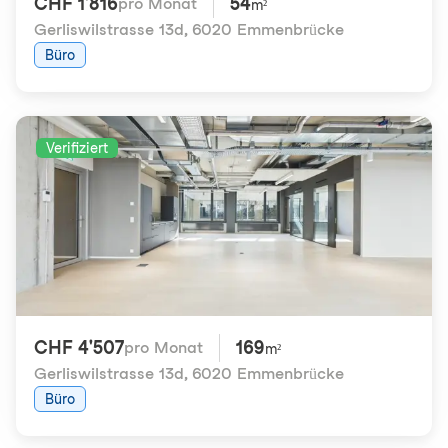
CHF 1'816
54
pro Monat
m²
Gerliswilstrasse 13d
,
6020 Emmenbrücke
Büro
Verifiziert
CHF 4'507
169
pro Monat
m²
Gerliswilstrasse 13d
,
6020 Emmenbrücke
Büro