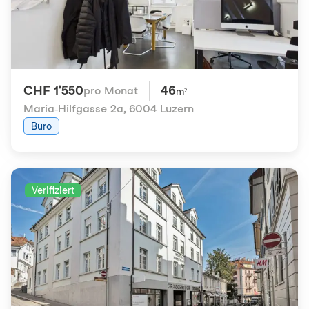
CHF 1'550
46
pro Monat
m²
Maria-Hilfgasse 2a
,
6004 Luzern
Büro
Verifiziert