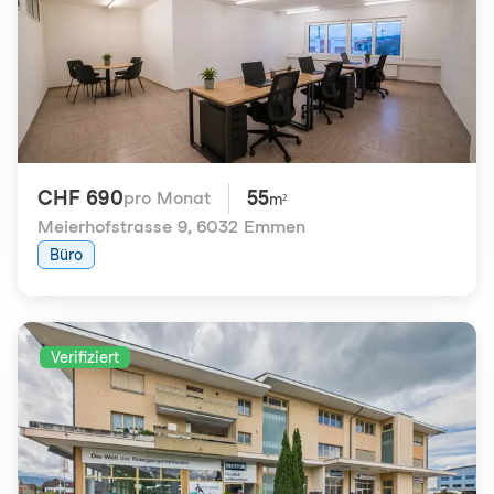
CHF 690
55
pro Monat
m²
Meierhofstrasse 9
,
6032 Emmen
Büro
Verifiziert