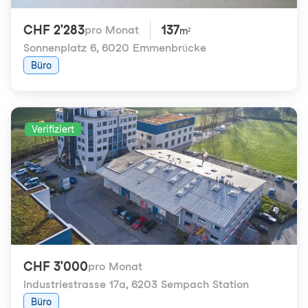
CHF 2'283
137
pro Monat
m²
Sonnenplatz 6
,
6020 Emmenbrücke
Büro
Verifiziert
CHF 3'000
pro Monat
Industriestrasse 17a
,
6203 Sempach Station
Büro