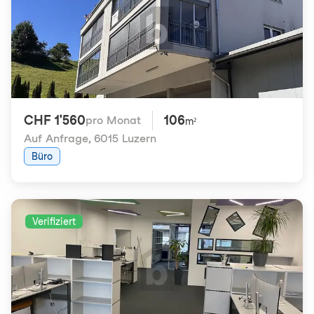
CHF 1'560
106
pro Monat
m²
Auf Anfrage
,
6015 Luzern
Büro
Verifiziert