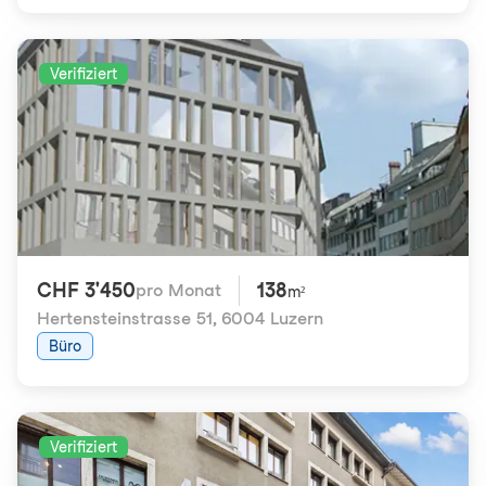
Verifiziert
CHF 3'450
138
pro Monat
m²
Hertensteinstrasse 51
,
6004 Luzern
Büro
Verifiziert