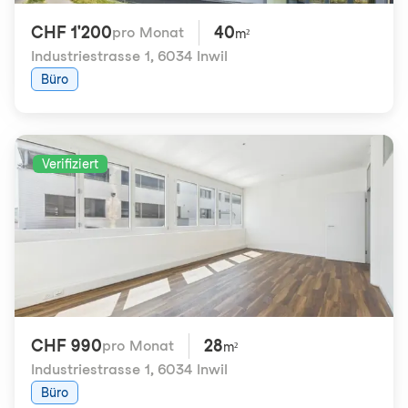
CHF 1'200
40
pro Monat
m²
Industriestrasse 1
,
6034 Inwil
Büro
Verifiziert
CHF 990
28
pro Monat
m²
Industriestrasse 1
,
6034 Inwil
Büro