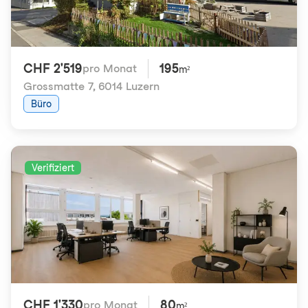
CHF 2'519
195
pro Monat
m²
Grossmatte 7
,
6014 Luzern
Büro
Verifiziert
CHF 1'330
80
pro Monat
m²