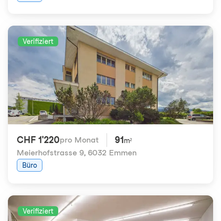
Verifiziert
CHF 1'220
91
pro Monat
m²
Meierhofstrasse 9
,
6032 Emmen
Büro
Verifiziert