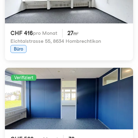
CHF 416
27
pro Monat
m²
Eichtalstrasse 55
,
8634 Hombrechtikon
Büro
Verifiziert