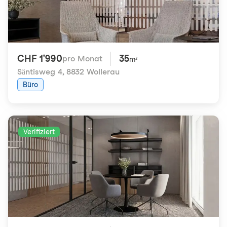
CHF 1'990
35
pro Monat
m²
Säntisweg 4
,
8832 Wollerau
Büro
Verifiziert