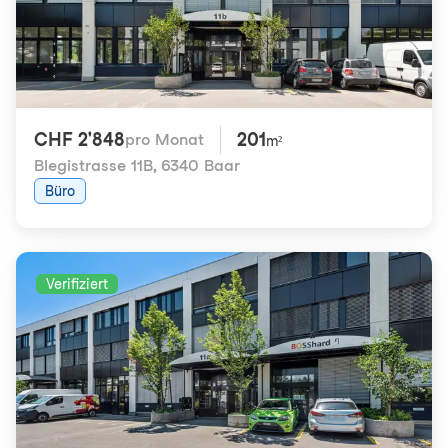
CHF 2'848
201
pro Monat
m²
Blegistrasse 11B
,
6340 Baar
Büro
Verifiziert