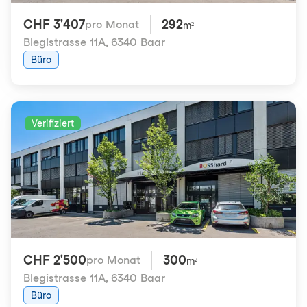
CHF 3'407
292
pro Monat
m²
Blegistrasse 11A
,
6340 Baar
Büro
Verifiziert
CHF 2'500
300
pro Monat
m²
Blegistrasse 11A
,
6340 Baar
Büro