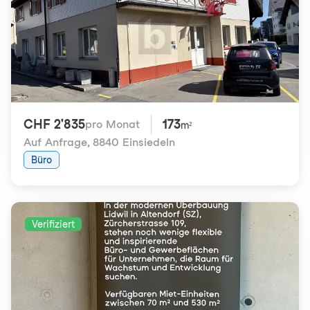
CHF 2'835
173
pro Monat
m²
Auf Anfrage
,
8840 Einsiedeln
Büro
Verifiziert