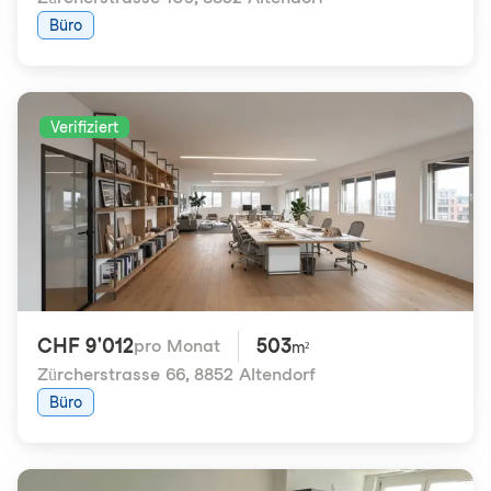
Büro
Verifiziert
CHF 9'012
503
pro Monat
m²
Zürcherstrasse 66
,
8852 Altendorf
Büro