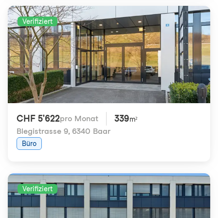
Verifiziert
CHF 5'622
339
pro Monat
m²
Blegistrasse 9
,
6340 Baar
Büro
Verifiziert