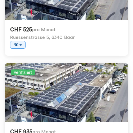
CHF 525
pro Monat
Ruessenstrasse 5
,
6340 Baar
Büro
Verifiziert
CHF 935
pro Monat