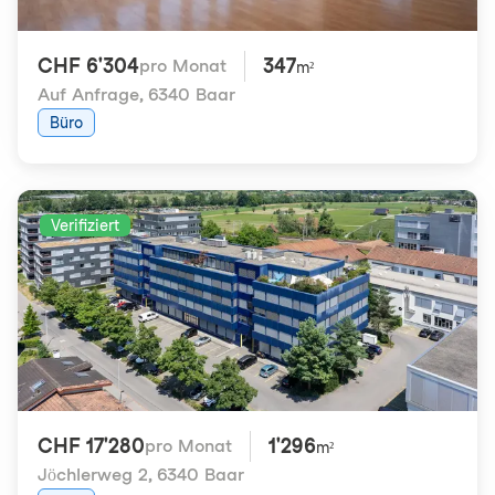
CHF 6'304
347
pro Monat
m²
Auf Anfrage
,
6340 Baar
Büro
Verifiziert
CHF 17'280
1'296
pro Monat
m²
Jöchlerweg 2
,
6340 Baar