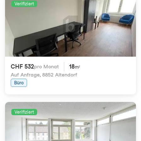
Verifiziert
CHF 532
18
pro Monat
m²
Auf Anfrage
,
8852 Altendorf
Büro
Verifiziert