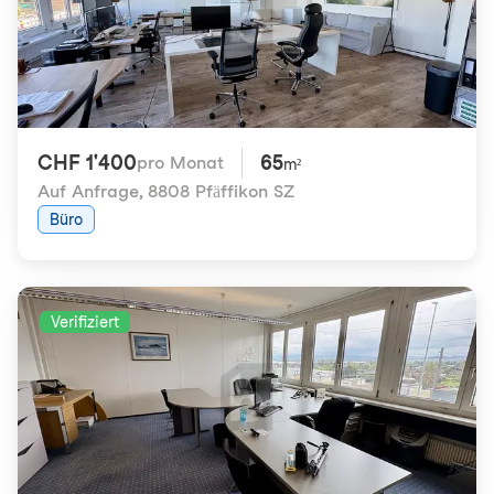
CHF 1'400
65
pro Monat
m²
Auf Anfrage
,
8808 Pfäffikon SZ
Büro
Verifiziert