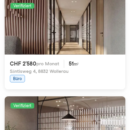
Verifiziert
CHF 2'580
51
pro Monat
m²
Säntisweg 4
,
8832 Wollerau
Büro
Verifiziert