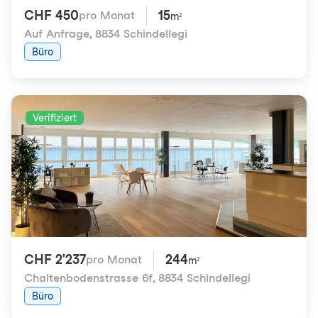
CHF 450
15
pro Monat
m²
Auf Anfrage
,
8834 Schindellegi
Büro
Verifiziert
CHF 2'237
244
pro Monat
m²
Chaltenbodenstrasse 6f
,
8834 Schindellegi
Büro