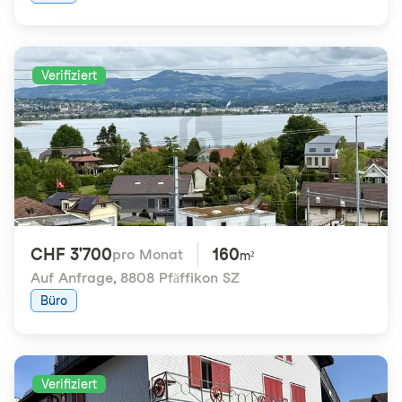
Verifiziert
CHF 3'700
160
pro Monat
m²
Auf Anfrage
,
8808 Pfäffikon SZ
Büro
Verifiziert