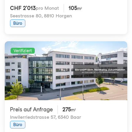
CHF 2'013
105
pro Monat
m²
Seestrasse 80
,
8810 Horgen
Büro
Verifiziert
Preis auf Anfrage
275
m²
Inwilerriedstrasse 57
,
6340 Baar
Büro