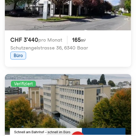
CHF 3'440
165
pro Monat
m²
Schutzengelstrasse 36
,
6340 Baar
Büro
Verifiziert