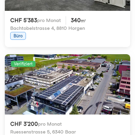
CHF 5'383
340
pro Monat
m²
Bachtobelstrasse 4
,
8810 Horgen
Büro
Verifiziert
CHF 3'200
pro Monat
Ruessenstrasse 5
,
6340 Baar