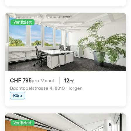
Verifiziert
CHF 795
12
pro Monat
m²
Bachtobelstrasse 4
,
8810 Horgen
Büro
Verifiziert