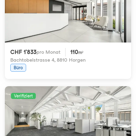
CHF 1'833
110
pro Monat
m²
Bachtobelstrasse 4
,
8810 Horgen
Büro
Verifiziert