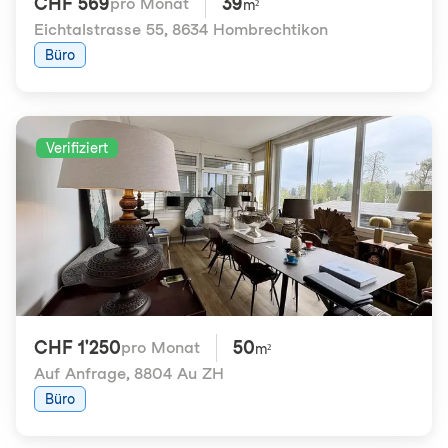
CHF 569
39
pro Monat
m²
Eichtalstrasse 55
,
8634 Hombrechtikon
Büro
Verifiziert
CHF 1'250
50
pro Monat
m²
Auf Anfrage
,
8804 Au ZH
Büro