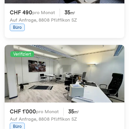
CHF 490
35
pro Monat
m²
Auf Anfrage
,
8808 Pfäffikon SZ
Büro
Verifiziert
CHF 1'000
35
pro Monat
m²
Auf Anfrage
,
8808 Pfäffikon SZ
Büro