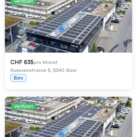
Verifiziert
CHF 635
pro Monat
Ruessenstrasse 5
,
6340 Baar
Büro
Verifiziert