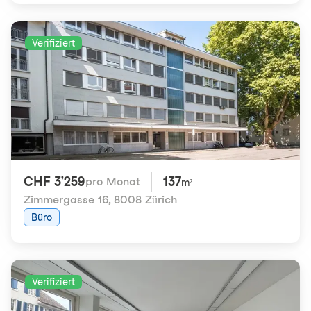
Verifiziert
CHF 3'259
137
pro Monat
m²
Zimmergasse 16
,
8008 Zürich
Büro
Verifiziert