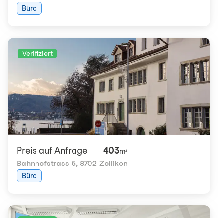
Büro
Verifiziert
Preis auf Anfrage
403
m²
Bahnhofstrass 5
,
8702 Zollikon
Büro