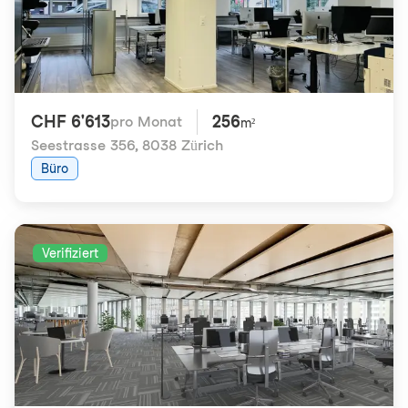
CHF 6'613
256
pro Monat
m²
Seestrasse 356
,
8038 Zürich
Büro
Verifiziert