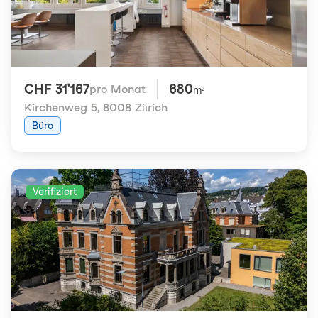
CHF 31'167
680
pro Monat
m²
Kirchenweg 5
,
8008 Zürich
Büro
Verifiziert