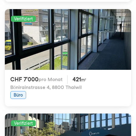
Verifiziert
CHF 7'000
421
pro Monat
m²
Bönirainstrasse 4
,
8800 Thalwil
Büro
Verifiziert