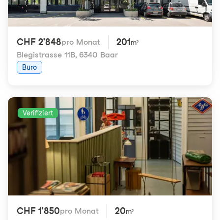
CHF 2'848
201
pro Monat
m²
Blegistrasse 11B
,
6340 Baar
Büro
Verifiziert
CHF 1'850
20
pro Monat
m²