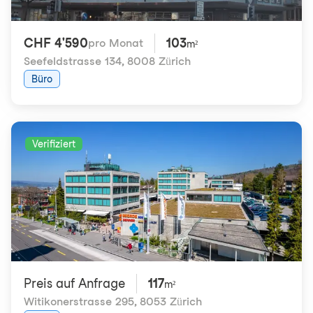
CHF 4'590
103
pro Monat
m²
Seefeldstrasse 134
,
8008 Zürich
Büro
Verifiziert
Preis auf Anfrage
117
m²
Witikonerstrasse 295
,
8053 Zürich