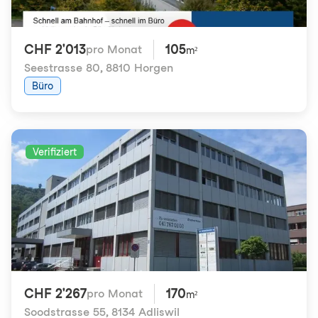
CHF 2'013
105
pro Monat
m²
Seestrasse 80
,
8810 Horgen
Büro
Verifiziert
CHF 2'267
170
pro Monat
m²
Soodstrasse 55
,
8134 Adliswil