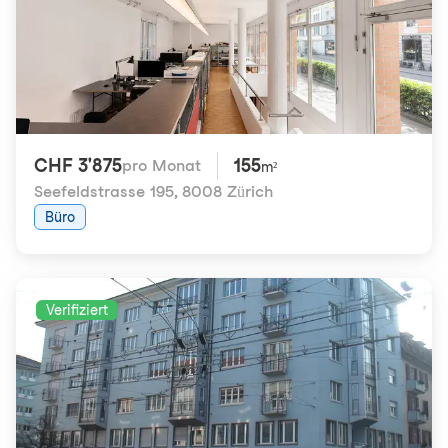
CHF 3'875
155
pro Monat
m²
Seefeldstrasse 195
,
8008 Zürich
Büro
Verifiziert