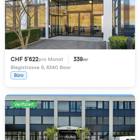
CHF 5'622
339
pro Monat
m²
Blegistrasse 9
,
6340 Baar
Büro
Verifiziert