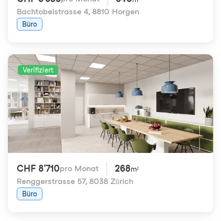
Bachtobelstrasse 4
,
8810 Horgen
Büro
Verifiziert
CHF 8'710
268
pro Monat
m²
Renggerstrasse 57
,
8038 Zürich
Büro