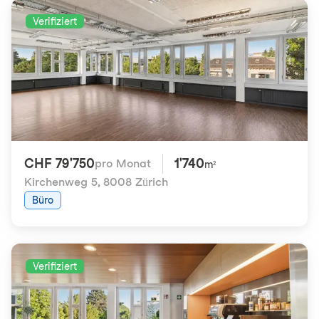
Verifiziert
CHF 79'750
1'740
pro Monat
m²
Kirchenweg 5
,
8008 Zürich
Büro
Verifiziert