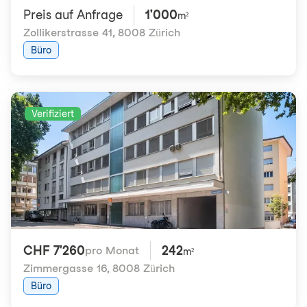
Preis auf Anfrage
1'000
m²
Zollikerstrasse 41
,
8008 Zürich
Büro
Verifiziert
CHF 7'260
242
pro Monat
m²
Zimmergasse 16
,
8008 Zürich
Büro