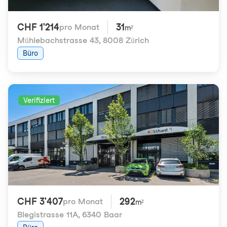
CHF 1'214
31
pro Monat
m²
Mühlebachstrasse 43
,
8008 Zürich
Büro
Verifiziert
CHF 3'407
292
pro Monat
m²
Blegistrasse 11A
,
6340 Baar