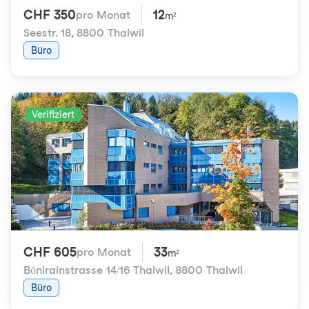
CHF 350
12
pro Monat
m²
Seestr. 18
,
8800 Thalwil
Büro
Verifiziert
CHF 605
33
pro Monat
m²
Bönirainstrasse 14/16 Thalwil
,
8800 Thalwil
Büro