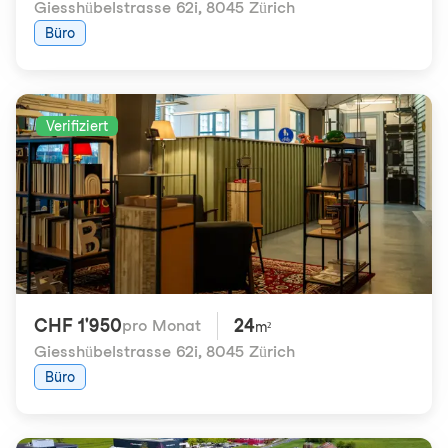
Giesshübelstrasse 62i
,
8045 Zürich
Büro
Verifiziert
CHF 1'950
24
pro Monat
m²
Giesshübelstrasse 62i
,
8045 Zürich
Büro