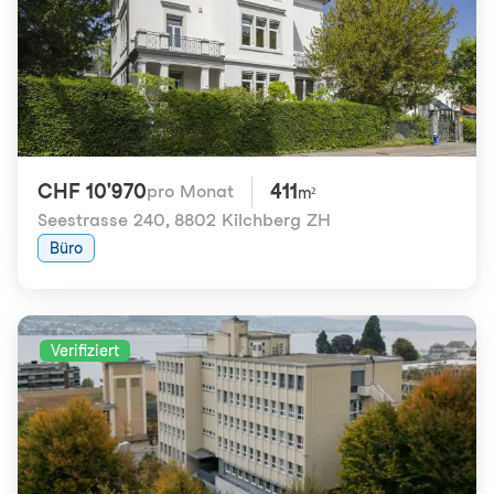
CHF 10'970
411
pro Monat
m²
Seestrasse 240
,
8802 Kilchberg ZH
Büro
Verifiziert