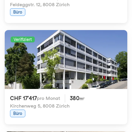
Feldeggstr. 12
,
8008 Zürich
Büro
Verifiziert
CHF 17'417
380
pro Monat
m²
Kirchenweg 5
,
8008 Zürich
Büro