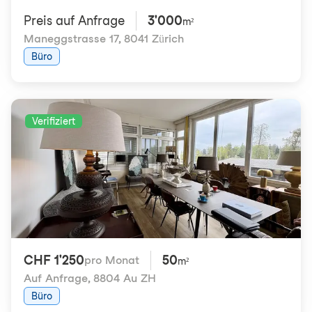
Preis auf Anfrage
3'000
m²
Maneggstrasse 17
,
8041 Zürich
Büro
Verifiziert
CHF 1'250
50
pro Monat
m²
Auf Anfrage
,
8804 Au ZH
Büro