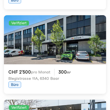
Büro
Verifiziert
CHF 2'500
300
pro Monat
m²
Blegistrasse 11A
,
6340 Baar
Büro
Verifiziert