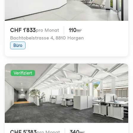
CHF 1'833
110
pro Monat
m²
Bachtobelstrasse 4
,
8810 Horgen
Büro
Verifiziert
CHF 5'383
340
pro Monat
m²