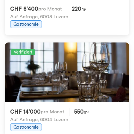
CHF 6'400
220
pro Monat
m²
Auf Anfrage
,
6003 Luzern
Gastronomie
Verifiziert
CHF 14'000
550
pro Monat
m²
Auf Anfrage
,
6004 Luzern
Gastronomie