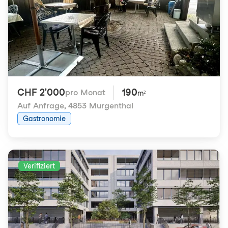
CHF 2'000
190
pro Monat
m²
Auf Anfrage
,
4853 Murgenthal
Gastronomie
Verifiziert