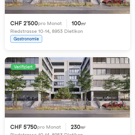
CHF 2'500
100
pro Monat
m²
Riedstrasse 10-14
,
8953 Dietikon
Gastronomie
Verifiziert
CHF 5'750
230
pro Monat
m²
Riedstrasse 10-14
,
8953 Dietikon