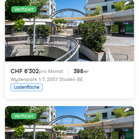
Verifiziert
CHF 6'302
398
pro Monat
m²
Wydenpark 1-7
,
2557 Studen BE
Ladenfläche
Verifiziert