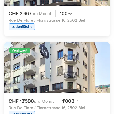
CHF 2'667
100
pro Monat
m²
Rue De Flore / Florastrasse 16
,
2502 Biel
Ladenfläche
Verifiziert
CHF 12'500
1'000
pro Monat
m²
Rue De Flore / Florastrasse 16
,
2502 Biel