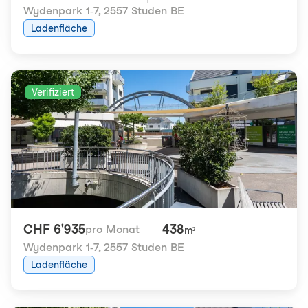
Wydenpark 1-7
,
2557 Studen BE
Ladenfläche
Verifiziert
CHF 6'935
438
pro Monat
m²
Wydenpark 1-7
,
2557 Studen BE
Ladenfläche