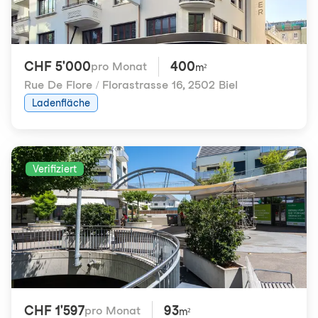
CHF 5'000
400
pro Monat
m²
Rue De Flore / Florastrasse 16
,
2502 Biel
Ladenfläche
Verifiziert
CHF 1'597
93
pro Monat
m²