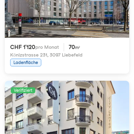
CHF 1'120
70
pro Monat
m²
Könizstrasse 231
,
3097 Liebefeld
Ladenfläche
Verifiziert