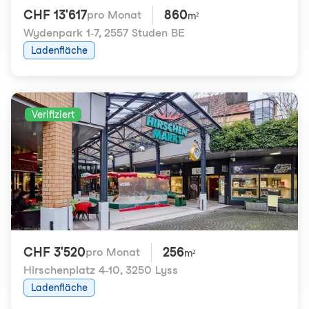
CHF 13'617
860
pro Monat
m²
Wydenpark 1-7
,
2557 Studen BE
Ladenfläche
Verifiziert
CHF 3'520
256
pro Monat
m²
Hirschenplatz 4-10
,
3250 Lyss
Ladenfläche