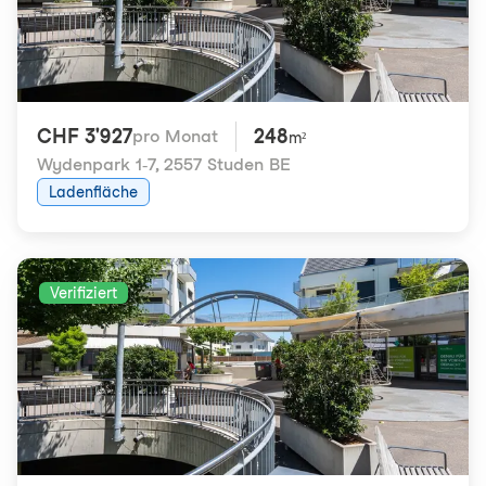
CHF 3'927
248
pro Monat
m²
Wydenpark 1-7
,
2557 Studen BE
Ladenfläche
Verifiziert