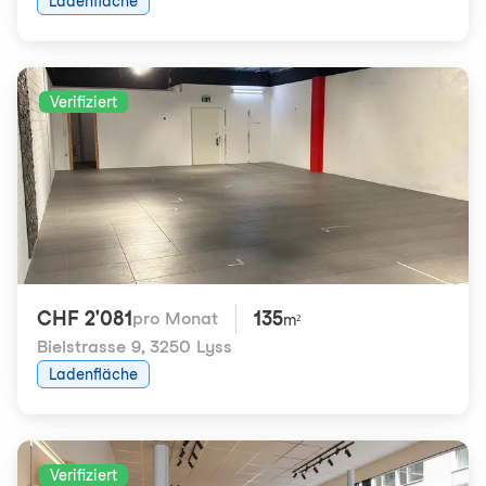
Ladenfläche
Verifiziert
CHF 2'081
135
pro Monat
m²
Bielstrasse 9
,
3250 Lyss
Ladenfläche
Verifiziert