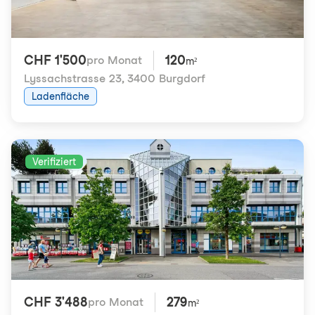
CHF 1'500
120
pro Monat
m²
Lyssachstrasse 23
,
3400 Burgdorf
Ladenfläche
Verifiziert
CHF 3'488
279
pro Monat
m²