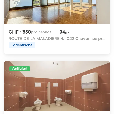
CHF 1'850
94
pro Monat
m²
ROUTE DE LA MALADIERE 4
,
1022 Chavannes-près-Renens
Ladenfläche
Verifiziert