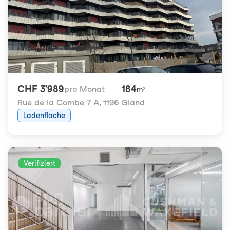
CHF 3'989
184
pro Monat
m²
Rue de la Combe 7 A
,
1196 Gland
Ladenfläche
Verifiziert