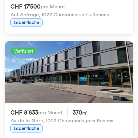
CHF 17'500
pro Monat
Auf Anfrage
,
1022 Chavannes-près-Renens
Ladenfläche
Verifiziert
CHF 8'633
370
pro Monat
m²
Av de la Gare
,
1022 Chavannes-près-Renens
Ladenfläche