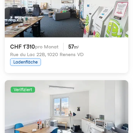
CHF 1'310
57
pro Monat
m²
Rue du Lac 22B
,
1020 Renens VD
Ladenfläche
Verifiziert