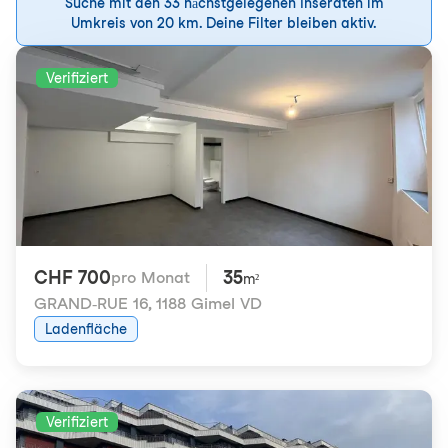
Suche mit den 33 nächstgelegenen Inseraten im
Umkreis von 20 km. Deine Filter bleiben aktiv.
Verifiziert
CHF 700
35
pro Monat
m²
GRAND-RUE 16
,
1188 Gimel VD
Ladenfläche
Verifiziert