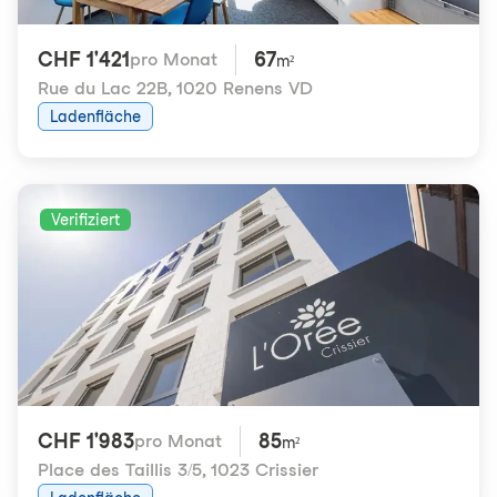
CHF 1'421
67
pro Monat
m²
Rue du Lac 22B
,
1020 Renens VD
Ladenfläche
Verifiziert
CHF 1'983
85
pro Monat
m²
Place des Taillis 3/5
,
1023 Crissier