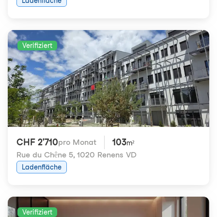
Ladenfläche
Verifiziert
CHF 2'710
103
pro Monat
m²
Rue du Chêne 5
,
1020 Renens VD
Ladenfläche
Verifiziert