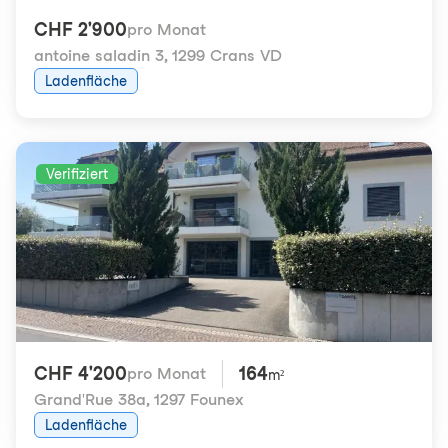
CHF 2'900
pro Monat
antoine saladin 3
,
1299 Crans VD
Ladenfläche
Verifiziert
CHF 4'200
164
pro Monat
m²
Grand'Rue 38a
,
1297 Founex
Ladenfläche