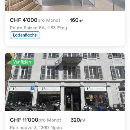
CHF 4'000
160
pro Monat
m²
Route Suisse 8A
,
1163 Etoy
Ladenfläche
Verifiziert
CHF 11'000
320
pro Monat
m²
Rue neuve 3
,
1260 Nyon