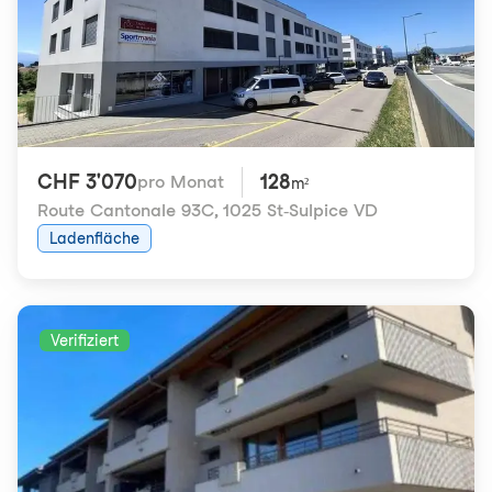
CHF 3'070
128
pro Monat
m²
Route Cantonale 93C
,
1025 St-Sulpice VD
Ladenfläche
Verifiziert