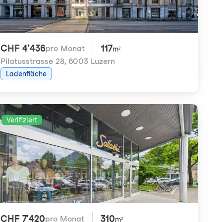
CHF 4'436
117
pro Monat
m²
Pilatusstrasse 28
,
6003 Luzern
Ladenfläche
Verifiziert
CHF 7'420
310
pro Monat
m²