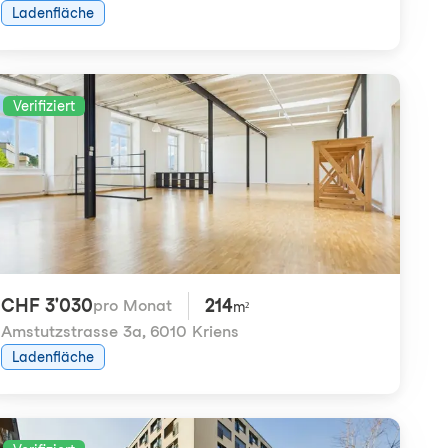
Ladenfläche
Verifiziert
CHF 3'030
214
pro Monat
m²
Amstutzstrasse 3a
,
6010 Kriens
Ladenfläche