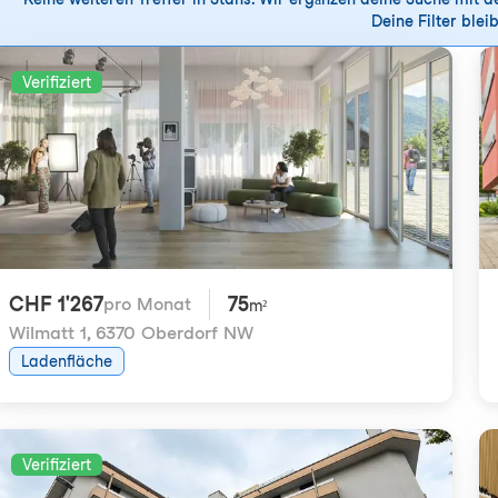
Deine Filter bleib
Verifiziert
CHF 1'267
75
pro Monat
m²
Wilmatt 1
,
6370 Oberdorf NW
Ladenfläche
Verifiziert