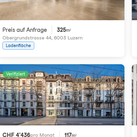
Preis auf Anfrage
325
m²
Obergrundstrasse 44
,
6003 Luzern
Ladenfläche
Verifiziert
CHF 4'436
117
pro Monat
m²