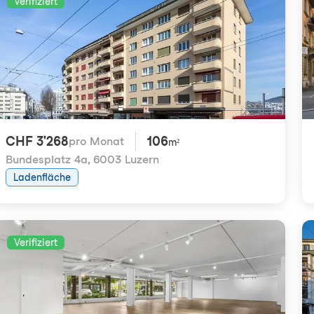
Verifiziert
CHF 3'268
106
pro Monat
m²
Bundesplatz 4a
,
6003 Luzern
Ladenfläche
Verifiziert