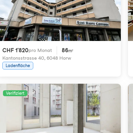
CHF 1'820
86
pro Monat
m²
Kantonsstrasse 40
,
6048 Horw
Ladenfläche
Verifiziert