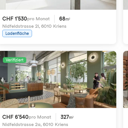
CHF 1'530
68
pro Monat
m²
Nidfeldstrasse 2l
,
6010 Kriens
Ladenfläche
Verifiziert
CHF 6'540
327
pro Monat
m²
Nidfeldstrasse 2a
,
6010 Kriens