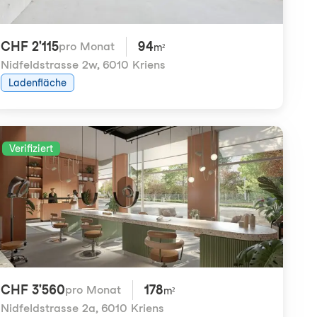
CHF 2'115
94
pro Monat
m²
Nidfeldstrasse 2w
,
6010 Kriens
Ladenfläche
Verifiziert
CHF 3'560
178
pro Monat
m²
Nidfeldstrasse 2a
,
6010 Kriens