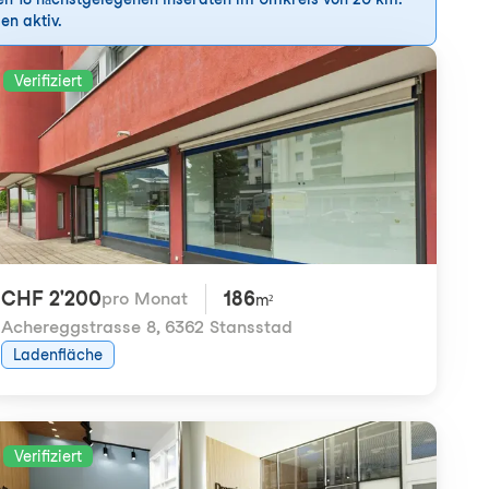
en aktiv.
Verifiziert
CHF 2'200
186
pro Monat
m²
Achereggstrasse 8
,
6362 Stansstad
Ladenfläche
Verifiziert