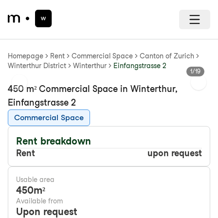
Homepage
Rent
Commercial Space
Canton of Zurich
Winterthur District
Winterthur
Einfangstrasse 2
1
/
19
Previous slide
Next s
450 m² Commercial Space in Winterthur,
Einfangstrasse 2
Commercial Space
Rent breakdown
Rent
upon request
Usable area
450
m²
Available from
Upon request