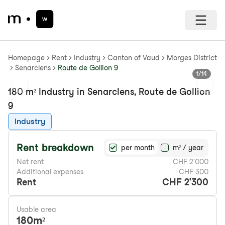
Homepage
Rent
Industry
Canton of Vaud
Morges District
Senarclens
Route de Gollion 9
1
/
14
Previous slide
Next s
180 m² Industry in Senarclens, Route de Gollion
9
Industry
Rent breakdown
per month
m² / year
Net rent
CHF 2'000
Additional expenses
CHF 300
Rent
CHF 2'300
Usable area
180
m²