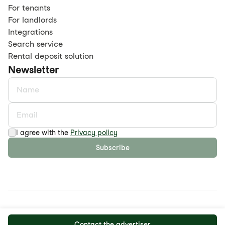
For tenants
For landlords
Integrations
Search service
Rental deposit solution
Newsletter
I agree with the
Privacy policy
Subscribe
©
2026
maison.work AG
Privacy policy
GTC
Contact the advertiser