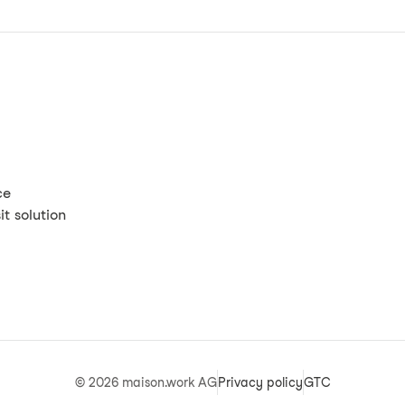
ce
t solution
©
2026
maison.work AG
Privacy policy
GTC