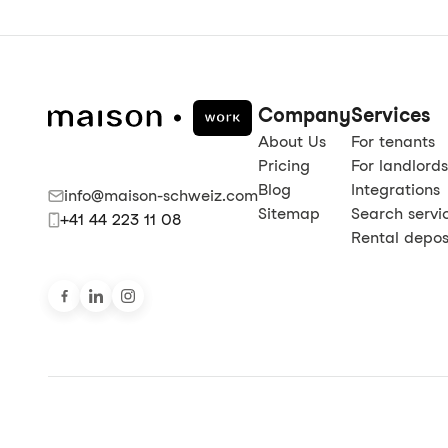
Company
Services
About Us
For tenants
Pricing
For landlords
Blog
Integrations
info@maison-schweiz.com
Sitemap
Search servi
+41 44 223 11 08
Rental deposi