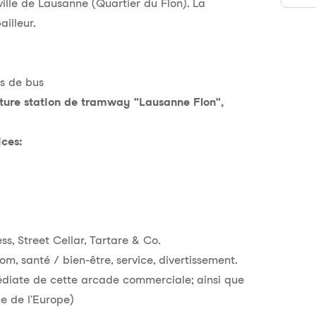
ille de Lausanne (Quartier du Flon). La
ailleur.
s de bus
uture station de tramway "Lausanne Flon",
ices:
ess, Street Cellar, Tartare & Co.
, santé / bien-être, service, divertissement.
édiate de cette arcade commerciale; ainsi que
e de l'Europe)