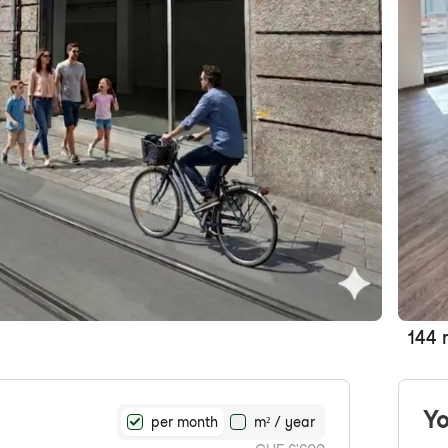
144 
Yo
per month
m² / year