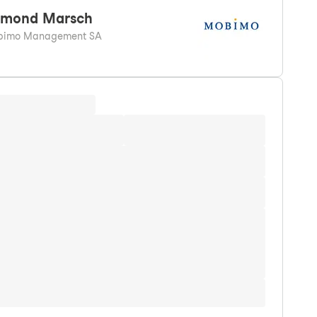
dmond
Marsch
bimo Management SA