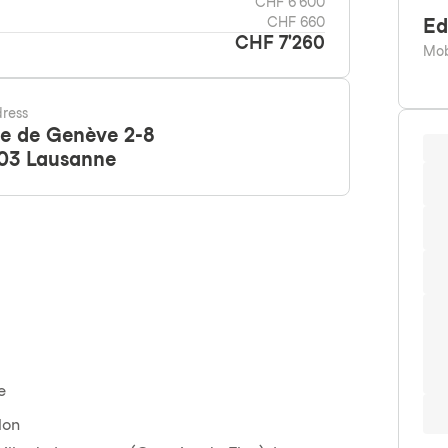
CHF 6'600
CHF 660
E
CHF 7'260
Mo
ress
e de Genève 2-8
03
Lausanne
e
lon