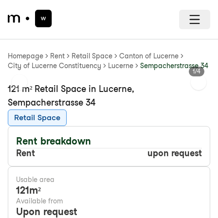
Homepage
Rent
Retail Space
Canton of Lucerne
City of Lucerne Constituency
Lucerne
Sempacherstrasse 34
1
/
4
Previous slide
Next s
121 m² Retail Space in Lucerne,
Sempacherstrasse 34
Retail Space
Rent breakdown
Rent
upon request
Usable area
121
m²
Available from
Upon request