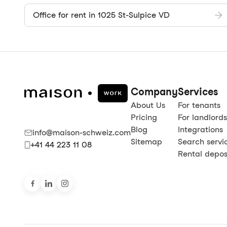
Office for rent in 1025 St-Sulpice VD
Company
Services
About Us
For tenants
Pricing
For landlords
Blog
Integrations
info@maison-schweiz.com
Sitemap
Search servi
+41 44 223 11 08
Rental deposi