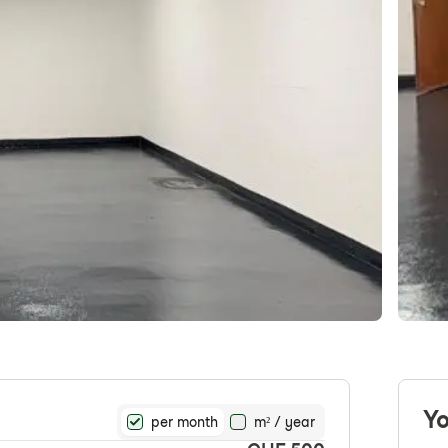
Yo
per month
m² / year