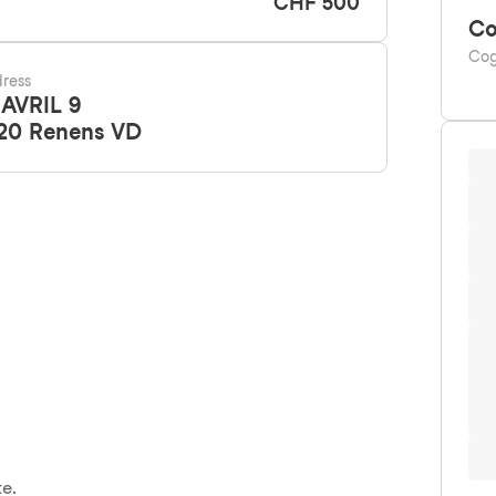
CHF 500
Co
Cog
ress
 AVRIL 9
20
Renens VD
e.