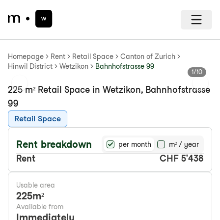
Homepage
Rent
Retail Space
Canton of Zurich
Hinwil District
Wetzikon
Bahnhofstrasse 99
1
/
10
Previous slide
Next s
225 m² Retail Space in Wetzikon, Bahnhofstrasse
99
Retail Space
Rent breakdown
per month
m² / year
Rent
CHF 5'438
Usable area
225
m²
Available from
Immediately