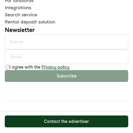
For landlords
Integrations
Search service
Rental deposit solution
Newsletter
I agree with the
Privacy policy
Subscribe
©
2026
maison.work AG
Privacy policy
GTC
Contact the advertiser