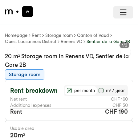
Homepage
Rent
Storage room
Canton of Vaud
Ouest Lausannois District
Renens VD
Sentier de la Gare 2B
1
/
2
Previous slide
Next s
20 m² Storage room in Renens VD, Sentier de la
Gare 2B
Storage room
Rent breakdown
per month
m² / year
Net rent
CHF 160
Additional expenses
CHF 30
Rent
CHF 190
Usable area
20
m²