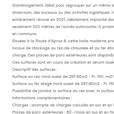
d’aménagement, idéal pour regrouper sur un même sit
showroom, des bureaux ou des activités logistiques. I
entièrement rénové en 2021, idéalement implanté dans
seulement 100 mètres de l’accès autoroutier, à proxi
en communs.
Situées à la Route d’Aproz 8, cette halle moderne pr
locaux de stockage au rez-de-chaussée et au 1er étag
charge. Des places de parc extérieures sont disponible
Ces surfaces sont en cours de création et seront loué
Descriptif des surfaces :
Surface au rez nord-ouest de 297.60m2 - Fr. 150.-m2
Surface au 1er étage nord-ouest de 297.60m2 - Fr. 1
Possibilité de joindre la surface du rez avec la surfa
Informations complémentaires :
Charges : acompte de charges calculés en sus et en f
Places de parc extérieures : 80.-/mois en sus et en fo