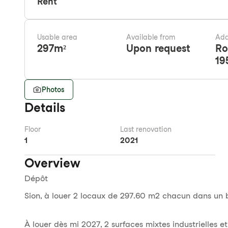
Rent
Usable area
Available from
Add
297
m²
Upon request
Ro
19
Photos
Details
Floor
Last renovation
1
2021
Overview
Dépôt
Sion, à louer 2 locaux de 297.60 m2 chacun dans un b
À louer dès mi 2027, 2 surfaces mixtes industrielles 