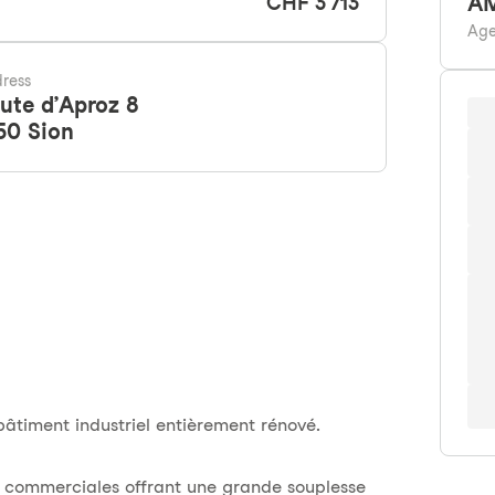
A
CHF 3'713
Age
ress
ute d’Aproz 8
50
Sion
âtiment industriel entièrement rénové.
et commerciales offrant une grande souplesse