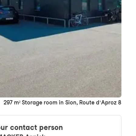
+ 10 images
297 m² Storage room in Sion, Route d’Aproz 8
ur contact person