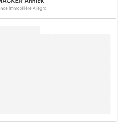
MACKER
Annick
nce immobilière Allégro