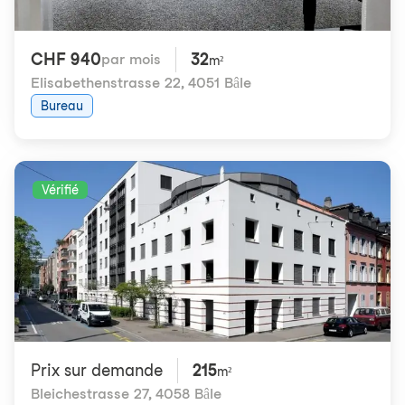
CHF 940
32
par mois
m²
Elisabethenstrasse 22
,
4051 Bâle
Bureau
Vérifié
Prix ​​sur demande
215
m²
Bleichestrasse 27
,
4058 Bâle