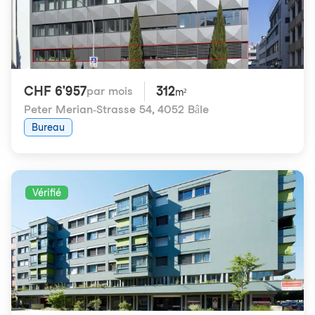
CHF 6'957
312
par mois
m²
Peter Merian-Strasse 54
,
4052 Bâle
Bureau
Vérifié