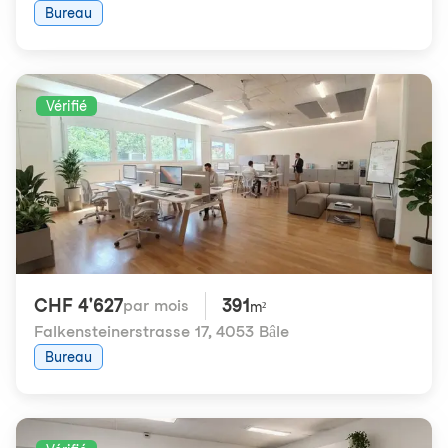
Bureau
Vérifié
CHF 4'627
391
par mois
m²
Falkensteinerstrasse 17
,
4053 Bâle
Bureau