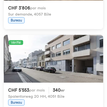
CHF 3'806
par mois
Sur demande
,
4057 Bâle
Bureau
Vérifié
CHF 5'553
340
par mois
m²
Spalentorweg 20 HH
,
4051 Bâle
Bureau