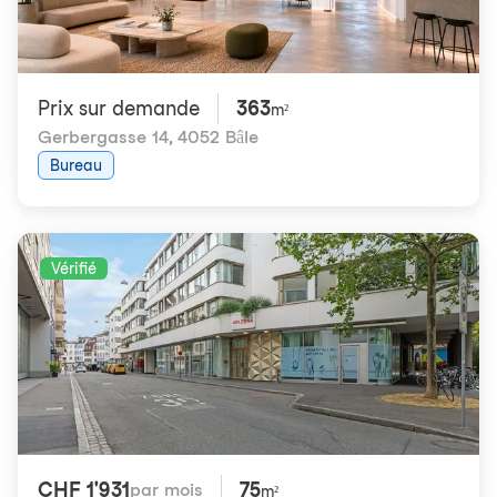
Prix ​​sur demande
363
m²
Gerbergasse 14
,
4052 Bâle
Bureau
Vérifié
CHF 1'931
75
par mois
m²