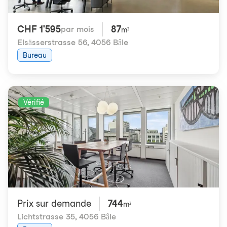
CHF 1'595
87
par mois
m²
Elsässerstrasse 56
,
4056 Bâle
Bureau
Vérifié
Prix ​​sur demande
744
m²
Lichtstrasse 35
,
4056 Bâle