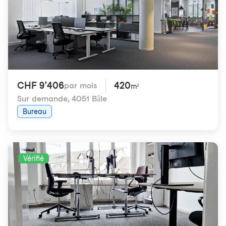
CHF 9'406
420
par mois
m²
Sur demande
,
4051 Bâle
Bureau
Vérifié