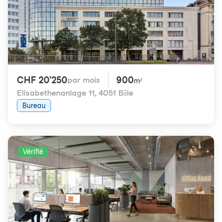
CHF 20'250
900
par mois
m²
Elisabethenanlage 11
,
4051 Bâle
Bureau
Vérifié