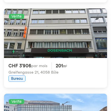
Vérifié
CHF 3'906
201
par mois
m²
Greifengasse 21
,
4058 Bâle
Bureau
Vérifié