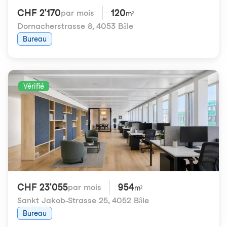
CHF 2'170
120
par mois
m²
Dornacherstrasse 8
,
4053 Bâle
Bureau
Vérifié
CHF 23'055
954
par mois
m²
Sankt Jakob-Strasse 25
,
4052 Bâle
Bureau