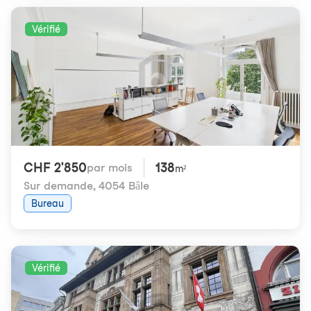
Vérifié
CHF 2'850
138
par mois
m²
Sur demande
,
4054 Bâle
Bureau
Vérifié