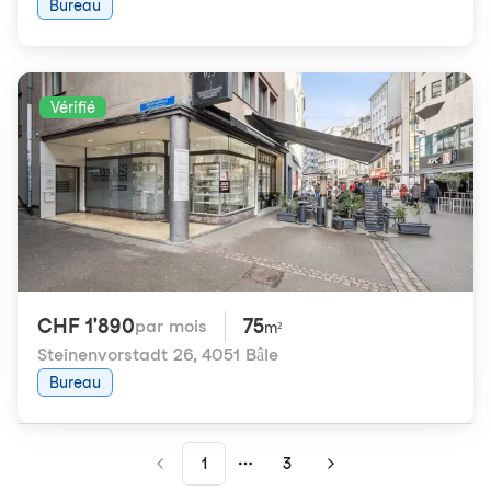
Bureau
Vérifié
CHF 1'890
75
par mois
m²
Steinenvorstadt 26
,
4051 Bâle
Bureau
1
3
More pages