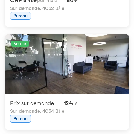
CHF 5'459
80
par mois
m²
Sur demande
,
4052 Bâle
Bureau
Vérifié
Prix ​​sur demande
124
m²
Sur demande
,
4054 Bâle
Bureau