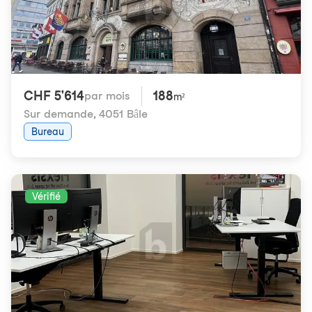
CHF 5'614
188
par mois
m²
Sur demande
,
4051 Bâle
Bureau
Vérifié