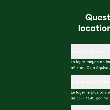
Quest
locatio
Quel est le loyer 
Le loyer moyen de lo
m² / an. Cela équiva
Quelle est la four
Le loyer le plus bas 
de CHF 1390 par m² 