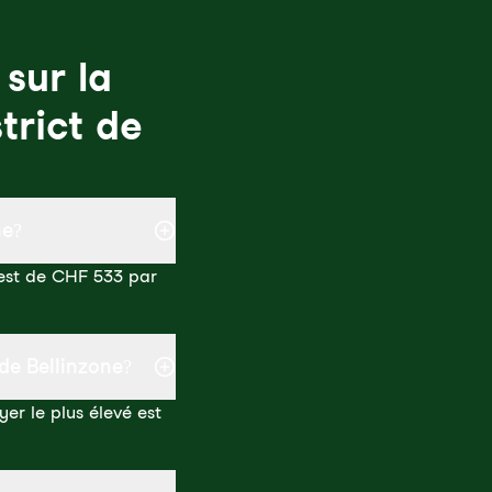
sur la
trict de
ne?
 est de CHF 533 par
 de Bellinzone?
er le plus élevé est