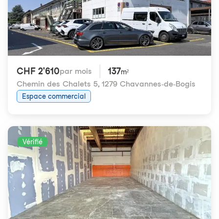
CHF 2'610
137
par mois
m²
Chemin des Chalets 5
,
1279 Chavannes-de-Bogis
Espace commercial
Vérifié