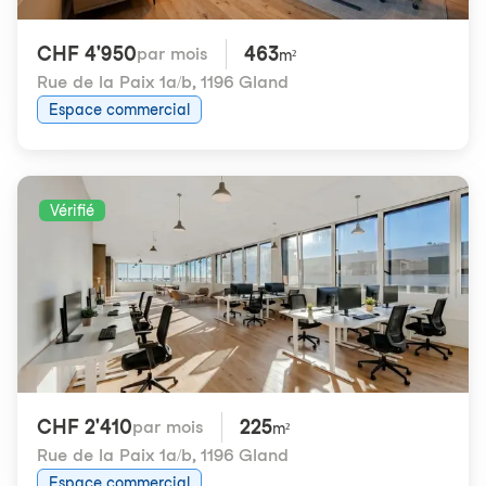
CHF 4'950
463
par mois
m²
Rue de la Paix 1a/b
,
1196 Gland
Espace commercial
Vérifié
CHF 2'410
225
par mois
m²
Rue de la Paix 1a/b
,
1196 Gland
Espace commercial