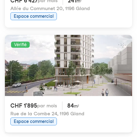
CHF 6'427
241
par mois
m²
Allée du Communet 20
,
1196 Gland
Espace commercial
Vérifié
CHF 1'895
84
par mois
m²
Rue de la Combe 24
,
1196 Gland
Espace commercial