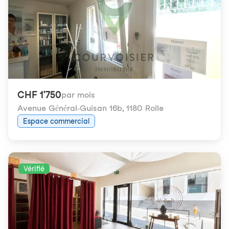
CHF 1'750
par mois
Avenue Général-Guisan 16b
,
1180 Rolle
Espace commercial
Vérifié