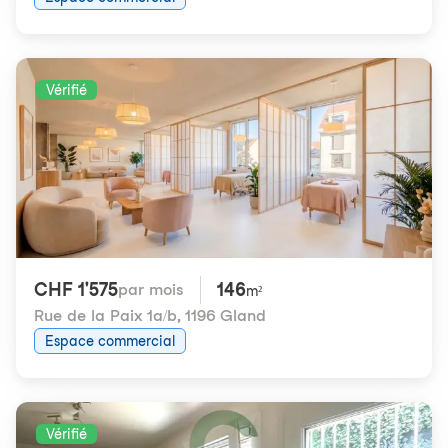
Vérifié
CHF 1'575
146
par mois
m²
Rue de la Paix 1a/b
,
1196 Gland
Espace commercial
Vérifié