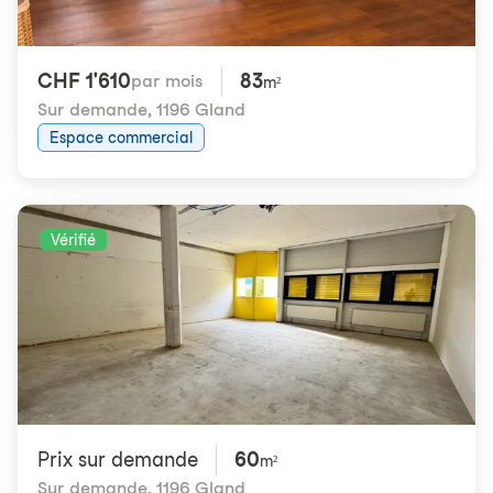
CHF 1'610
83
par mois
m²
Sur demande
,
1196 Gland
Espace commercial
Vérifié
Prix ​​sur demande
60
m²
Sur demande
,
1196 Gland