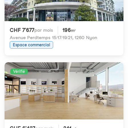
CHF 7'677
196
par mois
m²
Avenue Perdtemps 15/17/19/21
,
1260 Nyon
Espace commercial
Vérifié