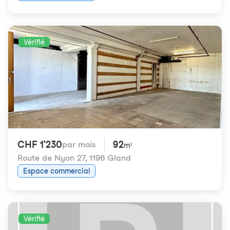
Vérifié
CHF 1'230
92
par mois
m²
Route de Nyon 27
,
1196 Gland
Espace commercial
Vérifié