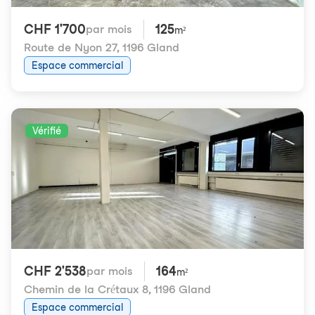
CHF 1'700
125
par mois
m²
Route de Nyon 27
,
1196 Gland
Espace commercial
Vérifié
CHF 2'538
164
par mois
m²
Chemin de la Crétaux 8
,
1196 Gland
Espace commercial