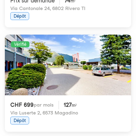
Prix ​​sur demande
74
m²
Via Cantonale 24
,
6802 Rivera TI
Dépôt
Vérifié
CHF 699
127
par mois
m²
Via Luserte 2
,
6573 Magadino
Dépôt