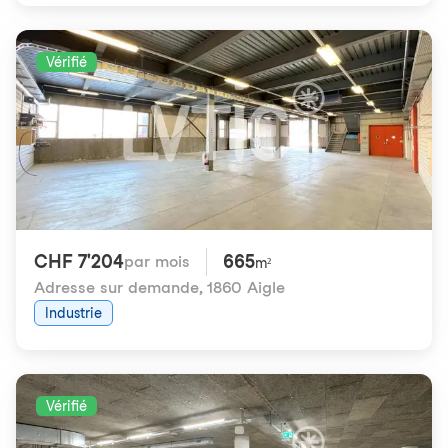
Vérifié
CHF 7'204
665
par mois
m²
Adresse sur demande
,
1860 Aigle
Industrie
Vérifié