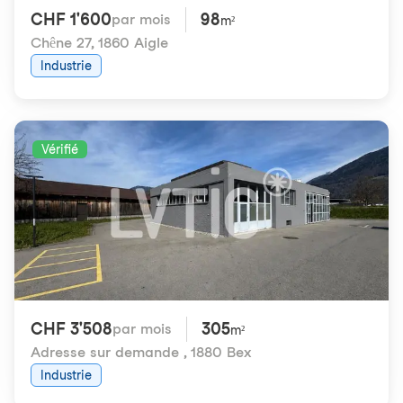
CHF 1'600
98
par mois
m²
Chêne 27
,
1860 Aigle
Industrie
Vérifié
CHF 3'508
305
par mois
m²
Adresse sur demande
,
1880 Bex
Industrie