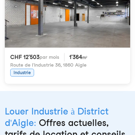
CHF 12'503
1'364
par mois
m²
Route de l'Industrie 36
,
1860 Aigle
Industrie
Louer Industrie à District
d'Aigle:
Offres actuelles,
tarifs de location et conseils