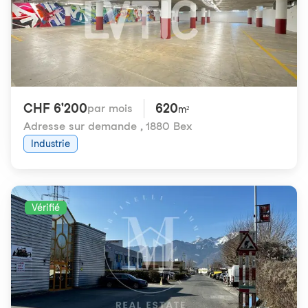
CHF 6'200
620
par mois
m²
Adresse sur demande
,
1880 Bex
Industrie
Vérifié