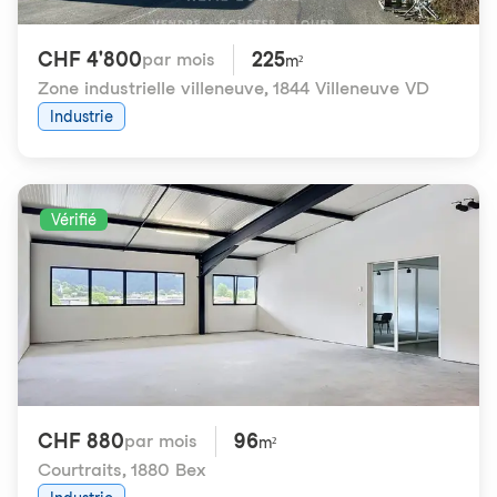
CHF 4'800
225
par mois
m²
Zone industrielle villeneuve
,
1844 Villeneuve VD
Industrie
Vérifié
CHF 880
96
par mois
m²
Courtraits
,
1880 Bex