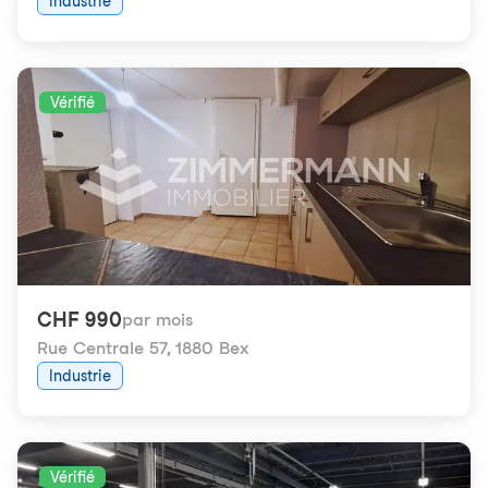
Industrie
Vérifié
CHF 990
par mois
Rue Centrale 57
,
1880 Bex
Industrie
Vérifié