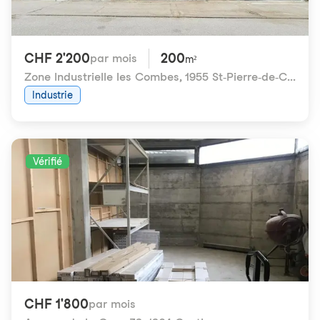
CHF 2'200
200
par mois
m²
Zone Industrielle les Combes
,
1955 St-Pierre-de-Clages
Industrie
Vérifié
CHF 1'800
par mois