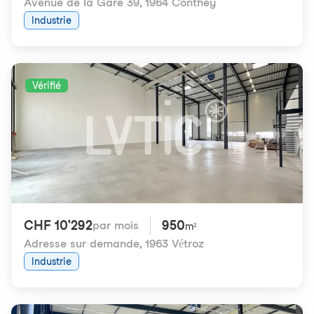
Avenue de la Gare 39
,
1964 Conthey
Industrie
Vérifié
CHF 10'292
950
par mois
m²
Adresse sur demande
,
1963 Vétroz
Industrie