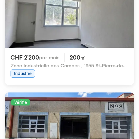
CHF 2'200
200
par mois
m²
Zone industrielle des Combes
,
1955 St-Pierre-de-Clages
Industrie
Vérifié