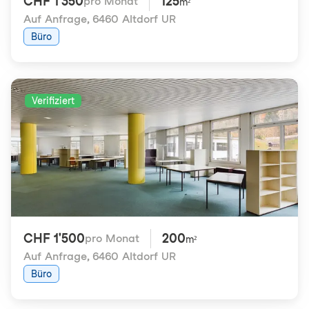
CHF 1'350
125
pro Monat
m²
Auf Anfrage
,
6460 Altdorf UR
Büro
Verifiziert
CHF 1'500
200
pro Monat
m²
Auf Anfrage
,
6460 Altdorf UR
Büro