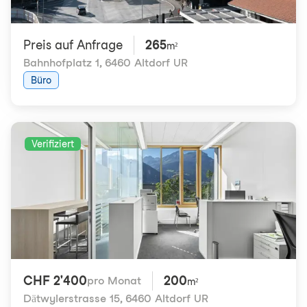
Preis auf Anfrage
265
m²
Bahnhofplatz 1
,
6460 Altdorf UR
Büro
Verifiziert
CHF 2'400
200
pro Monat
m²
Dätwylerstrasse 15
,
6460 Altdorf UR