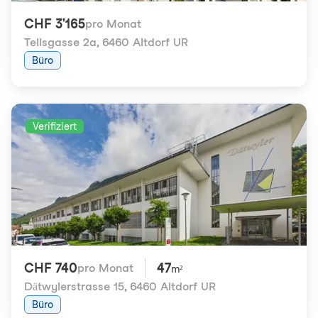
CHF 3'165
pro Monat
Tellsgasse 2a
,
6460 Altdorf UR
Büro
Verifiziert
CHF 740
47
pro Monat
m²
Dätwylerstrasse 15
,
6460 Altdorf UR
Büro