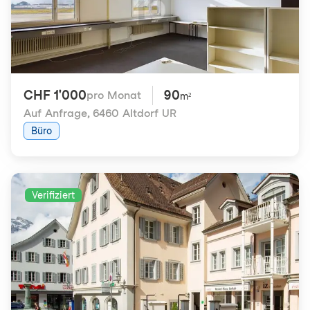
CHF 1'000
90
pro Monat
m²
Auf Anfrage
,
6460 Altdorf UR
Büro
Verifiziert