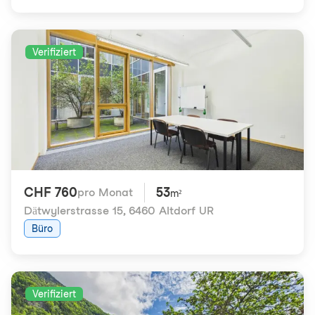
Verifiziert
CHF 760
53
pro Monat
m²
Dätwylerstrasse 15
,
6460 Altdorf UR
Büro
Verifiziert