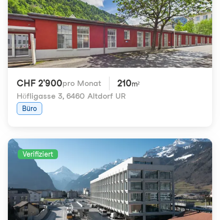
CHF 2'900
210
pro Monat
m²
Höfligasse 3
,
6460 Altdorf UR
Büro
Verifiziert