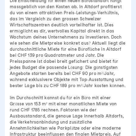
Die Entscheidung für einen neuen Bürostandort hängt
massgeblich von den Kosten ab. In Altdorf profitierst
du von einem attraktiven Preis-Leistungs-Verhältnis,
das im Vergleich zu den grossen Schweizer
Wirtschaftszentren deutlich vorteilhafter ist. Dies
ermöglicht es dir, wertvolles Kapital direkt in das
Wachstum deines Unternehmens zu investieren. Doch
wie sehen die Mietpreise konkret aus? Aktuell liegt die
durchschnittliche Miete für eine Bürofläche in Altdorf
bei CHF 139 pro Quadratmeter und Jahr. Die
Preisspanne ist dabei breit gefächert und bietet für
jedes Budget die passende Lösung: Die günstigsten
Angebote starten bereits bei CHF 90 pro m²/Jahr,
während exklusivere Objekte mit Top-Ausstattung und
bester Lage bis zu CHF 189 pro m²/Jahr kosten können.
Im Durchschnitt kannst du für ein Büro mit einer
Grösse von 153 m² mit einer monatlichen Miete von
rund CHF 1785 rechnen. Faktoren wie der
Ausbaustandard, die genaue Lage innerhalb Altdorfs,
die Verkehrsanbindung und zusätzliche
Annehmlichkeiten wie Parkplätze oder eine moderne
Infrastruktur beeinflussen den finalen Mietpreis. Auf