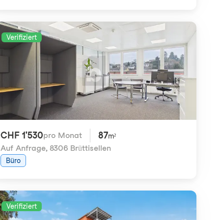
Verifiziert
CHF 1'530
87
pro Monat
m²
Auf Anfrage
,
8306 Brüttisellen
Büro
Verifiziert