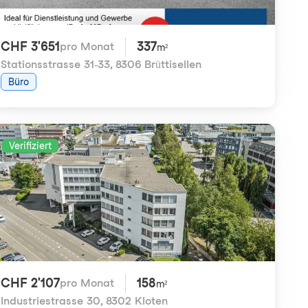
CHF 3'651
337
pro Monat
m²
Stationsstrasse 31-33
,
8306 Brüttisellen
Büro
Verifiziert
CHF 2'107
158
pro Monat
m²
Industriestrasse 30
,
8302 Kloten