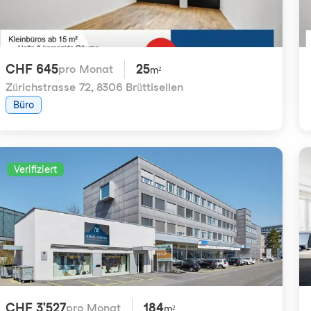
CHF 645
25
pro Monat
m²
Zürichstrasse 72
,
8306 Brüttisellen
Büro
Verifiziert
CHF 3'527
184
pro Monat
m²