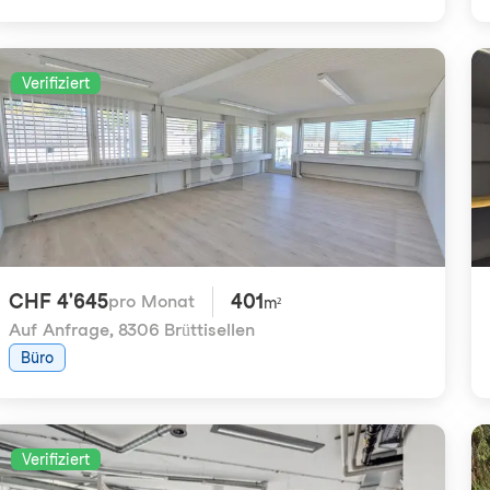
Verifiziert
CHF 4'645
401
pro Monat
m²
Auf Anfrage
,
8306 Brüttisellen
Büro
Verifiziert