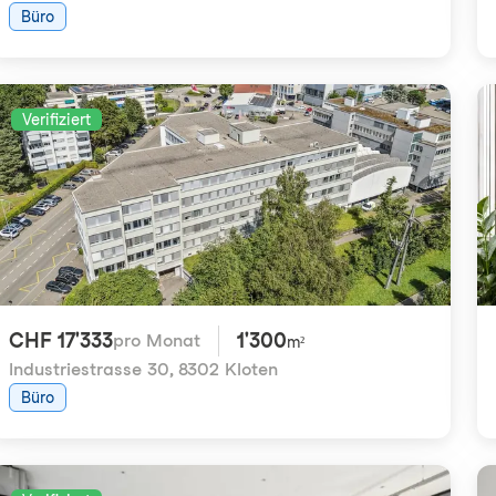
Büro
Verifiziert
CHF 17'333
1'300
pro Monat
m²
Industriestrasse 30
,
8302 Kloten
Büro