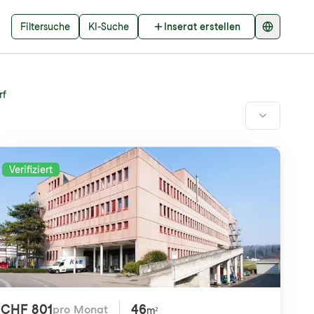
Filtersuche
KI-Suche
Inserat erstellen
rf
Verifiziert
CHF 801
46
pro Monat
m²