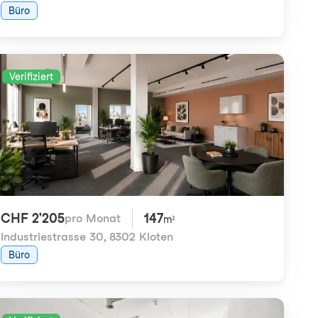
Büro
Verifiziert
CHF 2'205
147
pro Monat
m²
Industriestrasse 30
,
8302 Kloten
Büro