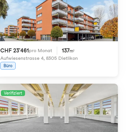
CHF 23'461
137
pro Monat
m²
Aufwiesenstrasse 4
,
8305 Dietlikon
Büro
Verifiziert