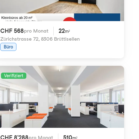
CHF 568
22
pro Monat
m²
Zürichstrasse 72
,
8306 Brüttisellen
Büro
Verifiziert
CHF 8'288
510
pro Monat
m²