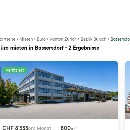
tartseite
Mieten
Büro
Kanton Zürich
Bezirk Bülach
Bassersdo
üro mieten in Bassersdorf - 2 Ergebnisse
Verifiziert
CHF 8'333
800
pro Monat
m²