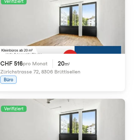
Verifiziert
CHF 516
20
pro Monat
m²
Zürichstrasse 72
,
8306 Brüttisellen
Büro
Verifiziert