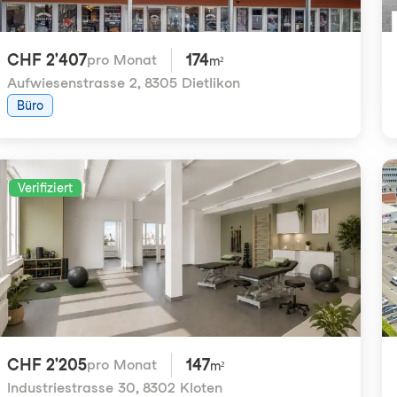
CHF 2'407
174
pro Monat
m²
Aufwiesenstrasse 2
,
8305 Dietlikon
Büro
Verifiziert
CHF 2'205
147
pro Monat
m²
Industriestrasse 30
,
8302 Kloten