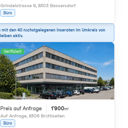
Grindelstrasse 9
,
8303 Bassersdorf
Büro
he mit den 40 nächstgelegenen Inseraten im Umkreis von
leiben aktiv.
Verifiziert
Preis auf Anfrage
1'900
m²
Auf Anfrage
,
8306 Brüttisellen
Büro