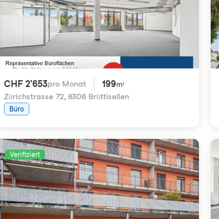
CHF 2'653
199
pro Monat
m²
Zürichstrasse 72
,
8306 Brüttisellen
Büro
Verifiziert