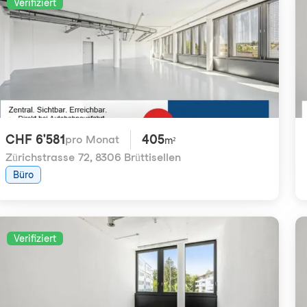
Verifiziert
CHF 6'581
405
pro Monat
m²
Zürichstrasse 72
,
8306 Brüttisellen
Büro
Verifiziert