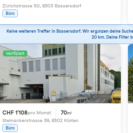
Zürichstrasse 50
,
8303 Bassersdorf
Büro
Keine weiteren Treffer in Bassersdorf. Wir ergänzen deine Suc
20 km. Deine Filter b
Verifiziert
CHF 1'108
70
pro Monat
m²
Steinackerstrasse 39
,
8302 Kloten
Büro