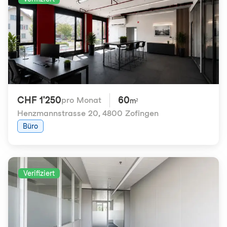
CHF 1'250
60
pro Monat
m²
Henzmannstrasse 20
,
4800 Zofingen
Büro
Verifiziert