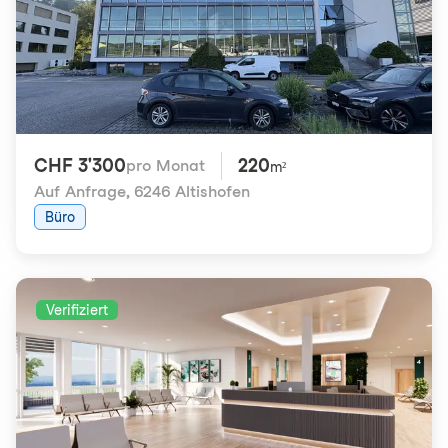
CHF 3'300
220
pro Monat
m²
Auf Anfrage
,
6246 Altishofen
Büro
Verifiziert