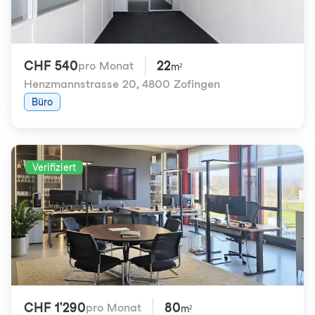
CHF 540
22
pro Monat
m²
Henzmannstrasse 20
,
4800 Zofingen
Büro
Verifiziert
CHF 1'290
80
pro Monat
m²