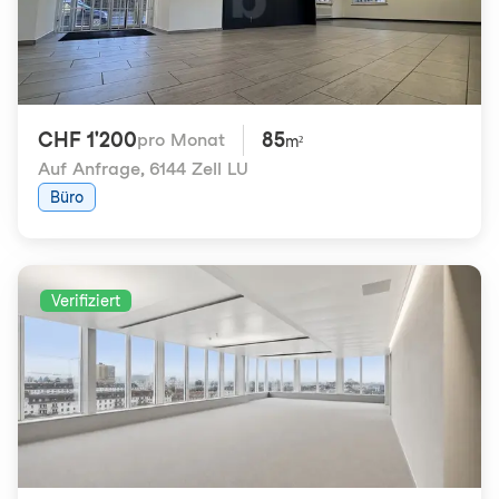
CHF 1'200
85
pro Monat
m²
Auf Anfrage
,
6144 Zell LU
Büro
Verifiziert