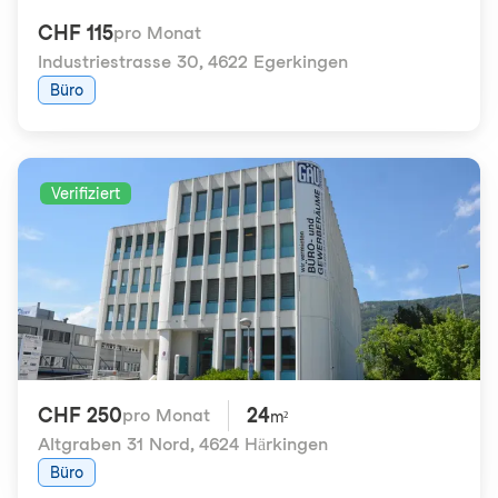
CHF 115
pro Monat
Industriestrasse 30
,
4622 Egerkingen
Büro
Verifiziert
CHF 250
24
pro Monat
m²
Altgraben 31 Nord
,
4624 Härkingen
Büro