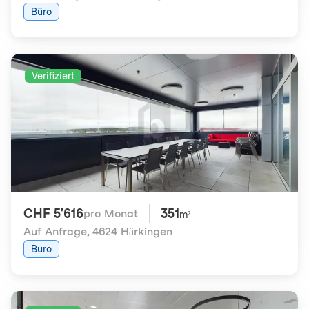
Büro
Verifiziert
CHF 5'616
351
pro Monat
m²
Auf Anfrage
,
4624 Härkingen
Büro