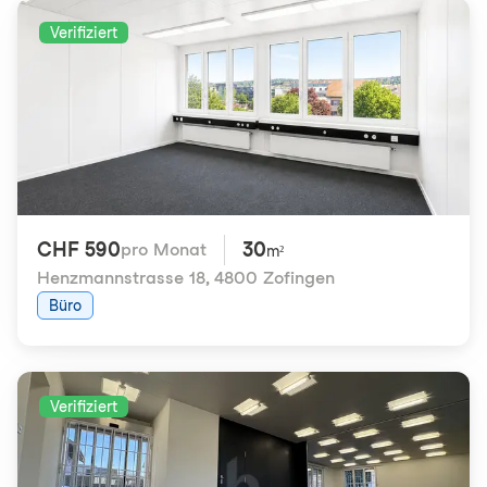
Verifiziert
CHF 590
30
pro Monat
m²
Henzmannstrasse 18
,
4800 Zofingen
Büro
Verifiziert