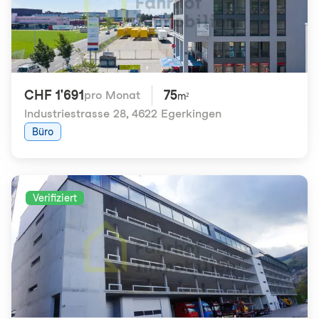
CHF 1'691
75
pro Monat
m²
Industriestrasse 28
,
4622 Egerkingen
Büro
Verifiziert