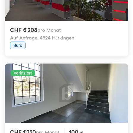
CHF 6'208
pro Monat
Auf Anfrage
,
4624 Härkingen
Büro
Verifiziert
CHF 1'250
100
pro Monat
m²