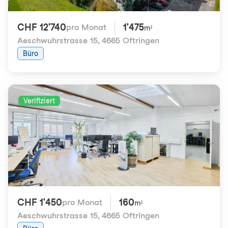
CHF 12'740
1'475
pro Monat
m²
Aeschwuhrstrasse 15
,
4665 Oftringen
Büro
Verifiziert
CHF 1'450
160
pro Monat
m²
Aeschwuhrstrasse 15
,
4665 Oftringen