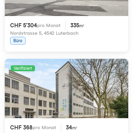
CHF 5'304
335
pro Monat
m²
Nordstrasse 5
,
4542 Luterbach
Büro
Verifiziert
CHF 368
34
pro Monat
m²