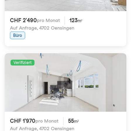
CHF 2'490
123
pro Monat
m²
Auf Anfrage
,
4702 Oensingen
Büro
Verifiziert
CHF 1'970
55
pro Monat
m²
Auf Anfrage
,
4702 Oensingen