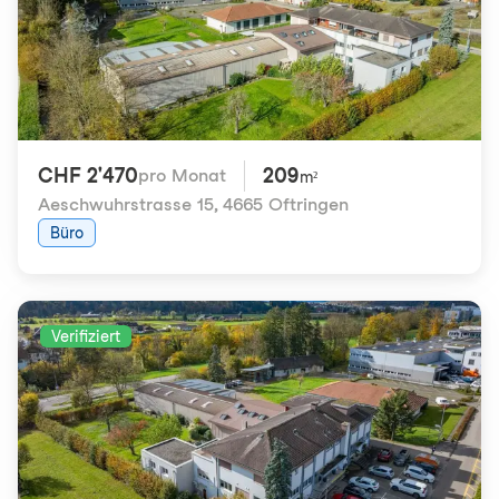
CHF 2'470
209
pro Monat
m²
Aeschwuhrstrasse 15
,
4665 Oftringen
Büro
Verifiziert