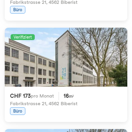
Fabrikstrasse 21
,
4562 Biberist
Büro
Verifiziert
CHF 173
16
pro Monat
m²
Fabrikstrasse 21
,
4562 Biberist
Büro