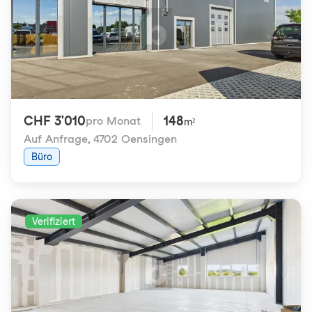
CHF 3'010
148
pro Monat
m²
Auf Anfrage
,
4702 Oensingen
Büro
Verifiziert