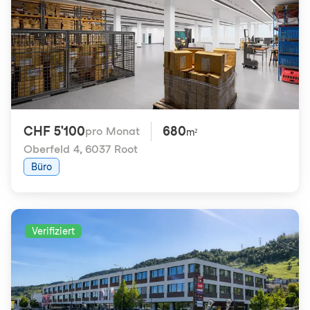
CHF 5'100
680
pro Monat
m²
Oberfeld 4
,
6037 Root
Büro
Verifiziert