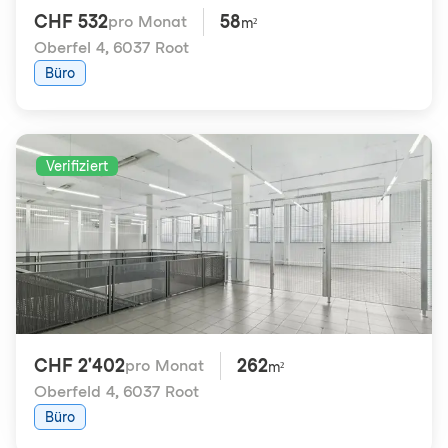
CHF 532
58
pro Monat
m²
Oberfel 4
,
6037 Root
Büro
Verifiziert
CHF 2'402
262
pro Monat
m²
Oberfeld 4
,
6037 Root
Büro