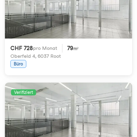
CHF 728
79
pro Monat
m²
Oberfeld 4
,
6037 Root
Büro
Verifiziert