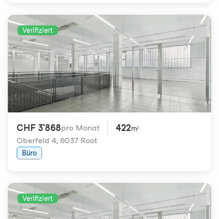
Verifiziert
CHF 3'868
422
pro Monat
m²
Oberfeld 4
,
6037 Root
Büro
Verifiziert