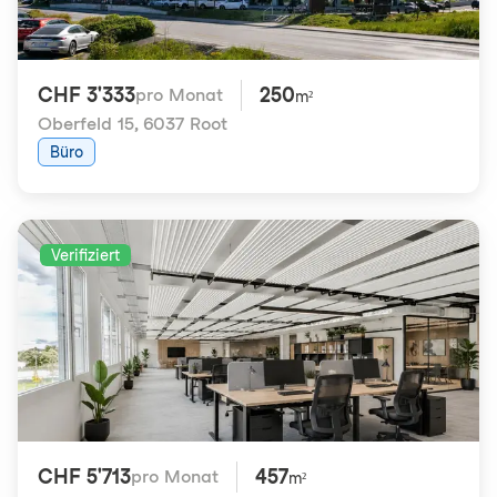
CHF 3'333
250
pro Monat
m²
Oberfeld 15
,
6037 Root
Büro
Verifiziert
CHF 5'713
457
pro Monat
m²