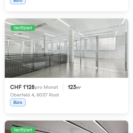
Büro
Verifiziert
CHF 1'128
123
pro Monat
m²
Oberfeld 4
,
6037 Root
Büro
Verifiziert