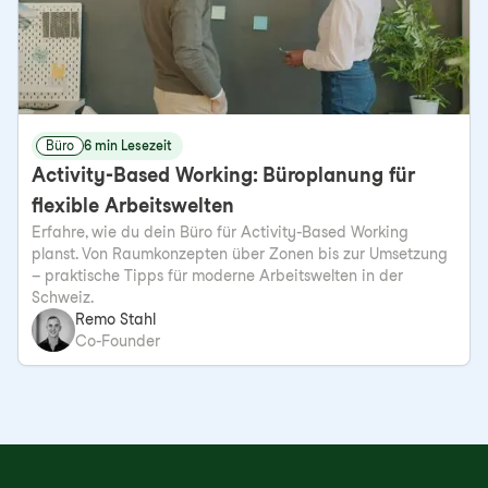
Büro
6 min Lesezeit
Activity-Based Working: Büroplanung für
flexible Arbeitswelten
Erfahre, wie du dein Büro für Activity-Based Working
planst. Von Raumkonzepten über Zonen bis zur Umsetzung
– praktische Tipps für moderne Arbeitswelten in der
Schweiz.
Remo Stahl
Co-Founder