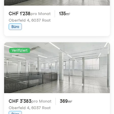
CHF 1'238
135
pro Monat
m²
Oberfeld 4
,
6037 Root
Büro
Verifiziert
CHF 3'383
369
pro Monat
m²
Oberfeld 4
,
6037 Root