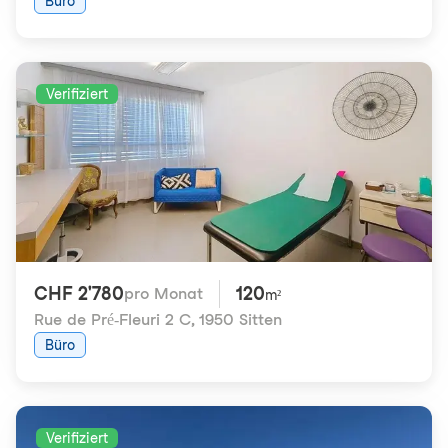
Büro
Verifiziert
CHF 2'780
120
pro Monat
m²
Rue de Pré-Fleuri 2 C
,
1950 Sitten
Büro
Verifiziert