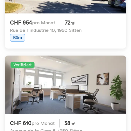
CHF 954
72
pro Monat
m²
Rue de l''industrie 10
,
1950 Sitten
Büro
Verifiziert
CHF 610
38
pro Monat
m²
Avenue de la Gare 5
,
1950 Sitten