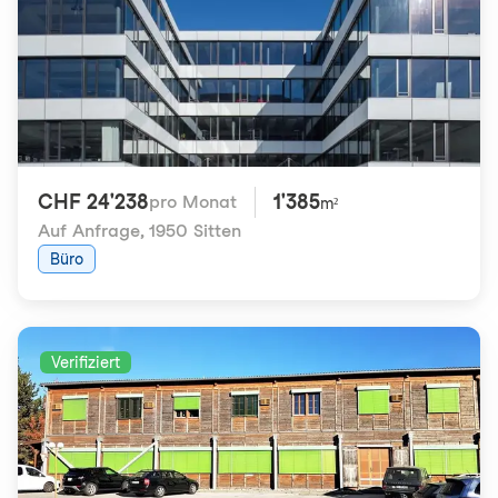
CHF 24'238
1'385
pro Monat
m²
Auf Anfrage
,
1950 Sitten
Büro
Verifiziert