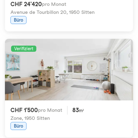
CHF 24'420
pro Monat
Avenue de Tourbillon 20
,
1950 Sitten
Büro
Verifiziert
CHF 1'500
83
pro Monat
m²
Zone
,
1950 Sitten
Büro