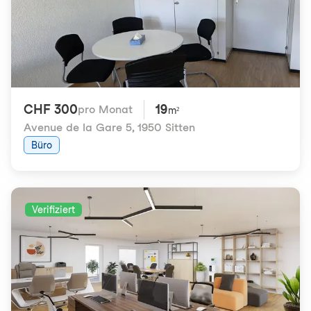
CHF 300
19
pro Monat
m²
Avenue de la Gare 5
,
1950 Sitten
Büro
Verifiziert