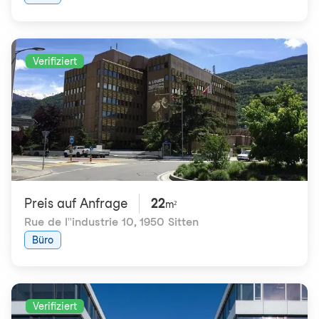
Verifiziert
Preis auf Anfrage
22
m²
Rue de l''industrie 10
,
1950 Sitten
Büro
Verifiziert