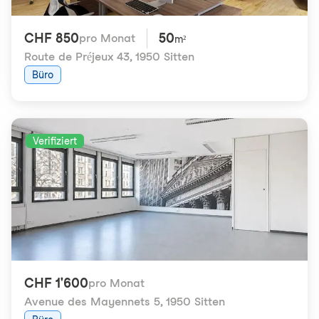
CHF 850
50
pro Monat
m²
Route de Préjeux 43
,
1950 Sitten
Büro
Verifiziert
CHF 1'600
pro Monat
Avenue des Mayennets 5
,
1950 Sitten