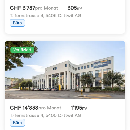
CHF 3'787
305
pro Monat
m²
Täfernstrasse 4
,
5405 Dättwil AG
Büro
Verifiziert
CHF 14'838
1'195
pro Monat
m²
Täfernstrasse 4
,
5405 Dättwil AG
Büro