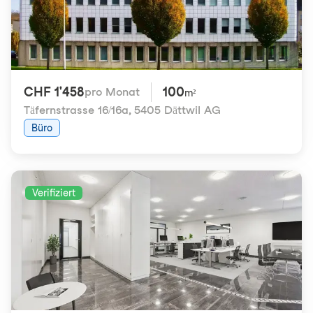
CHF 1'458
100
pro Monat
m²
Täfernstrasse 16/16a
,
5405 Dättwil AG
Büro
Verifiziert