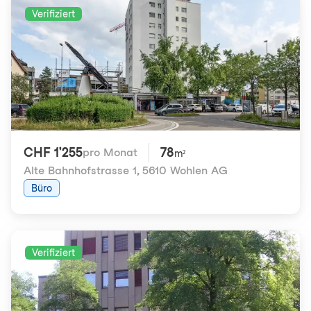
Verifiziert
CHF 1'255
78
pro Monat
m²
Alte Bahnhofstrasse 1
,
5610 Wohlen AG
Büro
Verifiziert