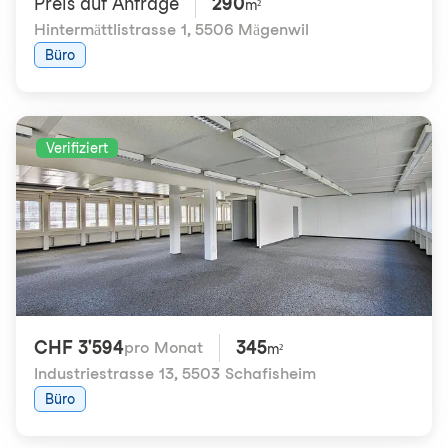
Preis auf Anfrage
290
m²
Hintermättlistrasse 1
,
5506 Mägenwil
Büro
Verifiziert
CHF 3'594
345
pro Monat
m²
Industriestrasse 13
,
5503 Schafisheim
Büro