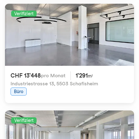
Verifiziert
CHF 13'448
1'291
pro Monat
m²
Industriestrasse 13
,
5503 Schafisheim
Büro
Verifiziert