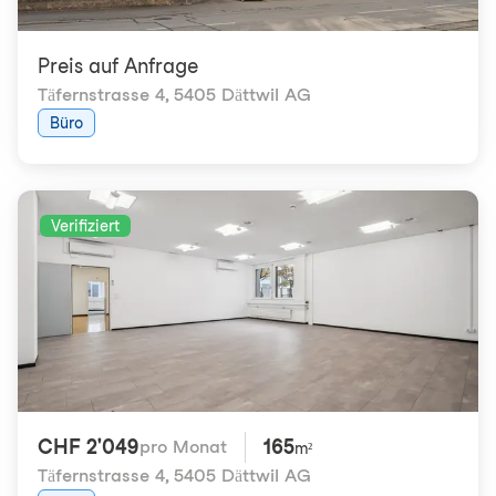
Preis auf Anfrage
Täfernstrasse 4
,
5405 Dättwil AG
Büro
Verifiziert
CHF 2'049
165
pro Monat
m²
Täfernstrasse 4
,
5405 Dättwil AG