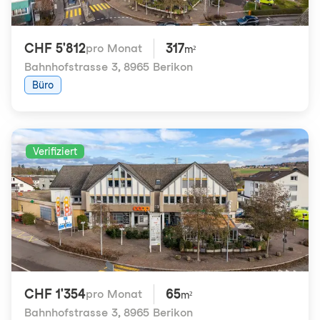
CHF 5'812
317
pro Monat
m²
Bahnhofstrasse 3
,
8965 Berikon
Büro
Verifiziert
CHF 1'354
65
pro Monat
m²
Bahnhofstrasse 3
,
8965 Berikon