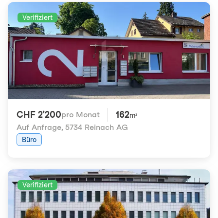
Verifiziert
CHF 2'200
162
pro Monat
m²
Auf Anfrage
,
5734 Reinach AG
Büro
Verifiziert