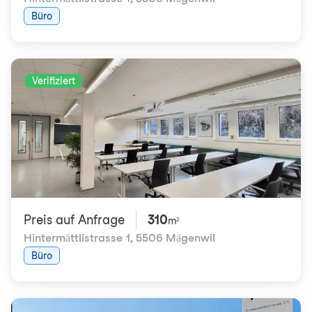
Büro
Verifiziert
Preis auf Anfrage
310
m²
Hintermättlistrasse 1
,
5506 Mägenwil
Büro