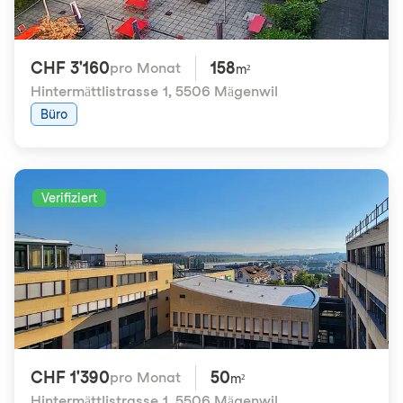
CHF 3'160
158
pro Monat
m²
Hintermättlistrasse 1
,
5506 Mägenwil
Büro
Verifiziert
CHF 1'390
50
pro Monat
m²
Hintermättlistrasse 1
,
5506 Mägenwil