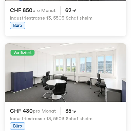
CHF 850
62
pro Monat
m²
Industriestrasse 13
,
5503 Schafisheim
Büro
Verifiziert
CHF 480
35
pro Monat
m²
Industriestrasse 13
,
5503 Schafisheim
Büro