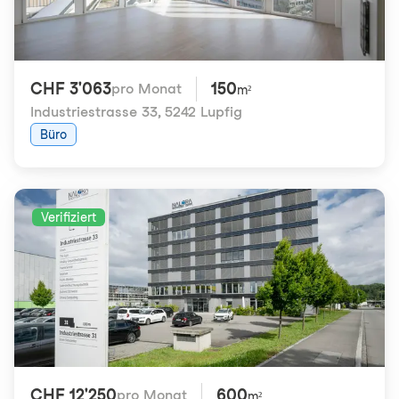
CHF 3'063
150
pro Monat
m²
Industriestrasse 33
,
5242 Lupfig
Büro
Verifiziert
CHF 12'250
600
pro Monat
m²