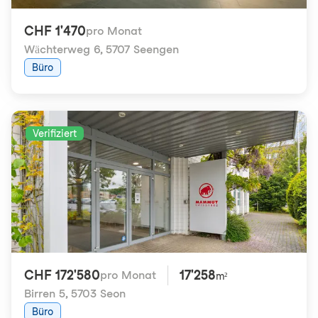
CHF 1'470
pro Monat
Wächterweg 6
,
5707 Seengen
Büro
Verifiziert
CHF 172'580
17'258
pro Monat
m²
Birren 5
,
5703 Seon
Büro