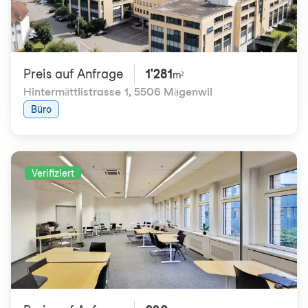
Preis auf Anfrage
1'281
m²
Hintermättlistrasse 1
,
5506 Mägenwil
Büro
Verifiziert