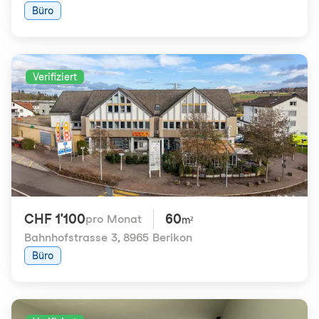
Büro
Verifiziert
CHF 1'100
60
pro Monat
m²
Bahnhofstrasse 3
,
8965 Berikon
Büro