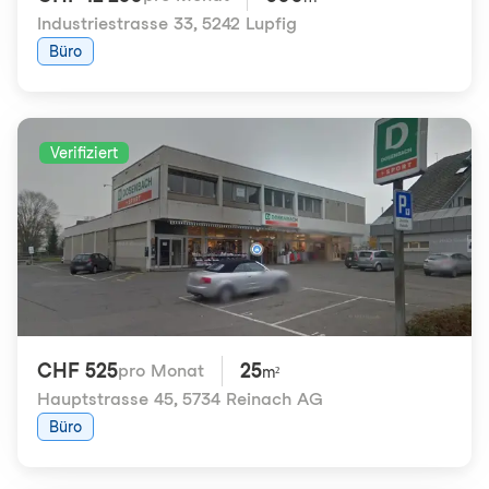
Industriestrasse 33
,
5242 Lupfig
Büro
Verifiziert
CHF 525
25
pro Monat
m²
Hauptstrasse 45
,
5734 Reinach AG
Büro