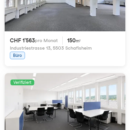
CHF 1'563
150
pro Monat
m²
Industriestrasse 13
,
5503 Schafisheim
Büro
Verifiziert