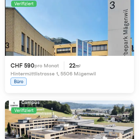
Verifiziert
CHF 590
22
pro Monat
m²
Hintermättlistrasse 1
,
5506 Mägenwil
Büro
Verifiziert