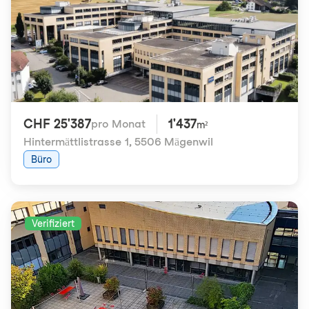
CHF 25'387
1'437
pro Monat
m²
Hintermättlistrasse 1
,
5506 Mägenwil
Büro
Verifiziert