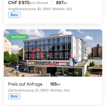
CHF 8'970
897
pro Monat
m²
Anglikerstrasse 42
,
5610 Wohlen AG
Büro
Verifiziert
Preis auf Anfrage
165
m²
Zentralstrasse 21
,
5610 Wohlen AG
Büro