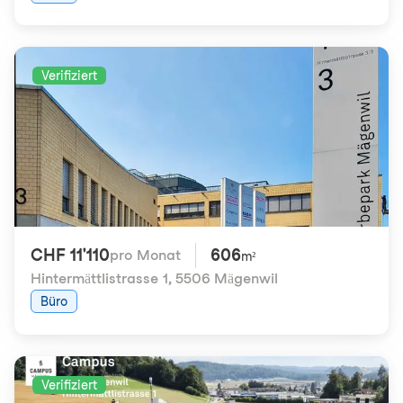
Verifiziert
CHF 11'110
606
pro Monat
m²
Hintermättlistrasse 1
,
5506 Mägenwil
Büro
Verifiziert