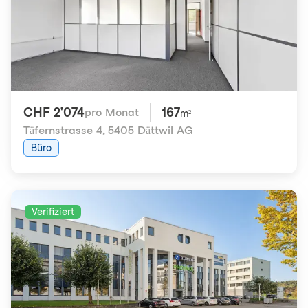
CHF 2'074
167
pro Monat
m²
Täfernstrasse 4
,
5405 Dättwil AG
Büro
Verifiziert