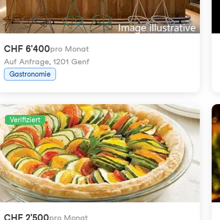
CHF 6'400
pro Monat
Auf Anfrage
,
1201 Genf
Gastronomie
Verifiziert
CHF 2'500
pro Monat