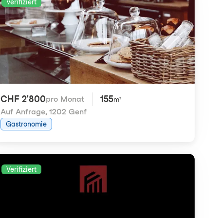
Verifiziert
CHF 2'800
155
pro Monat
m²
Auf Anfrage
,
1202 Genf
Gastronomie
Verifiziert