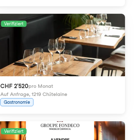
Verifiziert
CHF 2'520
pro Monat
Auf Anfrage
,
1219 Châtelaine
Gastronomie
Verifiziert