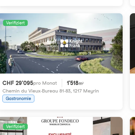
Verifiziert
CHF 29'095
1'518
pro Monat
m²
Chemin du Vieux-Bureau 81-83
,
1217 Meyrin
Gastronomie
Verifiziert