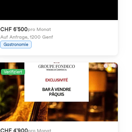
CHF 6'500
pro Monat
Auf Anfrage
,
1200 Genf
Gastronomie
Verifiziert
CHF 4'900
pro Monat