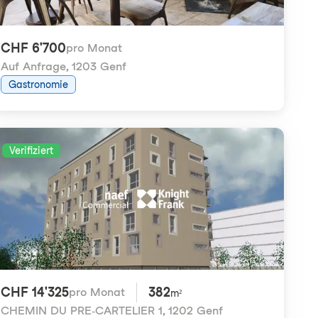
CHF 6'700
pro Monat
Auf Anfrage
,
1203 Genf
Gastronomie
Verifiziert
CHF 14'325
382
pro Monat
m²
CHEMIN DU PRE-CARTELIER 1
,
1202 Genf