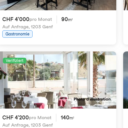
CHF 4'000
90
pro Monat
m²
Auf Anfrage
,
1203 Genf
Gastronomie
Verifiziert
CHF 4'200
140
pro Monat
m²
Auf Anfrage
,
1203 Genf