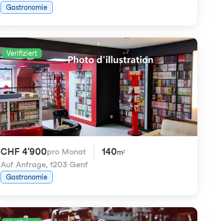
Gastronomie
Verifiziert
CHF 4'900
140
pro Monat
m²
Auf Anfrage
,
1203 Genf
Gastronomie