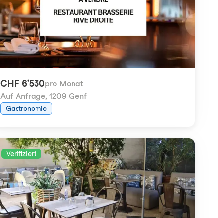
CHF 6'530
pro Monat
Auf Anfrage
,
1209 Genf
Gastronomie
Verifiziert