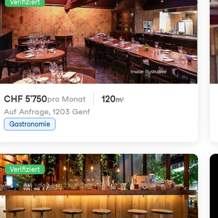
Verifiziert
CHF 5'750
120
pro Monat
m²
Auf Anfrage
,
1203 Genf
Gastronomie
Verifiziert