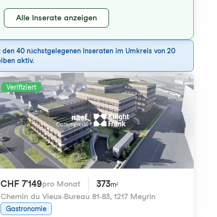
Alle Inserate anzeigen
it den 40 nächstgelegenen Inseraten im Umkreis von 20
iben aktiv.
Verifiziert
CHF 7'149
373
pro Monat
m²
Chemin du Vieux-Bureau 81-83
,
1217 Meyrin
Gastronomie